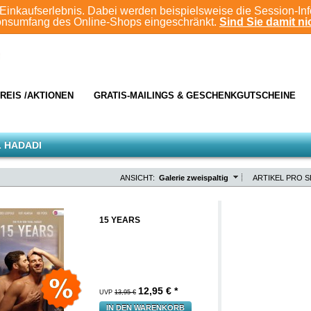
Einkaufserlebnis. Dabei werden beispielsweise die Session-In
ionsumfang des Online-Shops eingeschränkt.
Sind Sie damit nic
REIS /AKTIONEN
GRATIS-MAILINGS & GESCHENKGUTSCHEINE
 HADADI
ANSICHT:
Galerie zweispaltig
ARTIKEL PRO S
15 YEARS
12,95
€ *
UVP
13,95 €
IN DEN WARENKORB