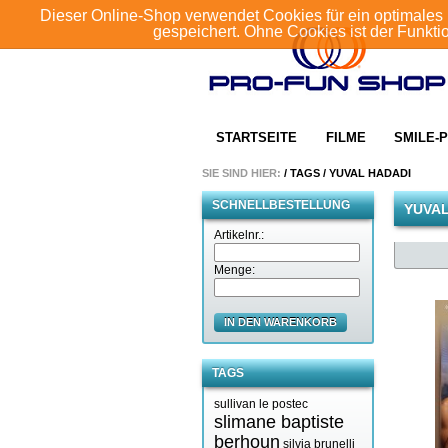
Dieser Online-Shop verwendet Cookies für ein optimales 
gespeichert. Ohne Cookies ist der Funkt
STARTSEITE
FILME
SMILE-P
SIE SIND HIER:
/
TAGS
/
YUVAL HADADI
SCHNELLBESTELLUNG
YUVAL
Artikelnr.:
Menge:
IN DEN WARENKORB
TAGS
sullivan le postec
slimane baptiste
berhoun
silvia brunelli