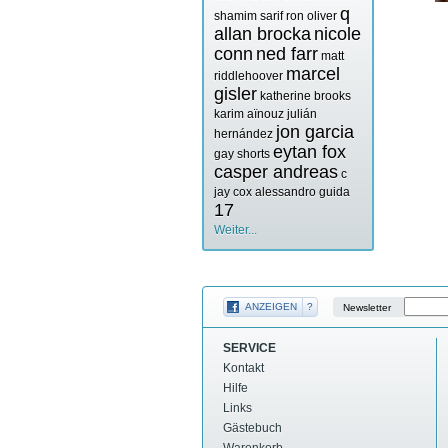
q
shamim sarif
ron oliver
allan brocka
nicole
conn
ned farr
matt
marcel
riddlehoover
gisler
katherine brooks
karim aïnouz
julián
jon garcia
hernández
eytan fox
gay shorts
casper andreas
c
jay cox
alessandro guida
17
Weiter...
ANZEIGEN
?
Newsletter
SERVICE
Kontakt
Hilfe
Links
Gästebuch