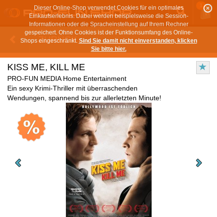
1
Dieser Online-Shop verwendet Cookies für ein optimales
Einkaufserlebnis. Dabei werden beispielsweise die Session-
Informationen oder die Spracheinstellung auf Ihrem Rechner
gespeichert. Ohne Cookies ist der Funktionsumfang des Online-
ZURÜCK
Shops eingeschränkt.
Sind Sie damit nicht einverstanden, klicken
Sie bitte hier.
KISS ME, KILL ME
PRO-FUN MEDIA Home Entertainment
Ein sexy Krimi-Thriller mit überraschenden
Wendungen, spannend bis zur allerletzten Minute!