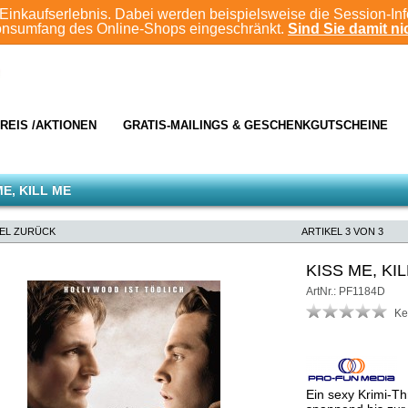
Einkaufserlebnis. Dabei werden beispielsweise die Session-In
ionsumfang des Online-Shops eingeschränkt.
Sind Sie damit nic
REIS /AKTIONEN
GRATIS-MAILINGS & GESCHENKGUTSCHEINE
ME, KILL ME
KEL ZURÜCK
ARTIKEL 3 VON 3
KISS ME, KI
ArtNr.: PF1184D
Ke
Ein sexy Krimi-T