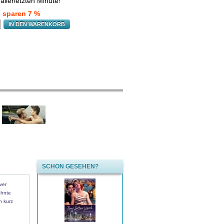
allerletzten Minute!
e sparen 7 %
IN DEN WARENKORB
SCHON GESEHEN?
ver
ehnte
n kurz