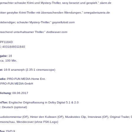
 gemachter schwuler Krimi und Mystery-Thriller, sexy besetzt und gespielt.''
slamr.de
fekter gestylter Krimi-Thriller mit überraschenden Wendungen.''
omegabetazeta.de
cklebendiger, schwuler Mystery-Thriller.''
gaycelluloid.com
rraschend unterhaltsamer Thriller.''
dvdbeaver.com
PF1184D
:
4031846011840
gabe:
16
ca.
100
Min.
at:
16:9 anamorph (
2.35:1 cinemascope)
udio:
PRO-FUN MEDIA Home Ent.
PRO-FUN MEDIA GmbH
tlichung:
09.06.2017
n/Ton:
Englische Originalfassung in Dolby Digital 5.1 & 2.0
:
Deutsch (optional)
Audiokommentar (OF),
Hinter den Kulissen (OF),
Musikvideo Clip,
Interviews (OF),
Original Trailer,
ilmvorschau,
Wendecover (ohne FSK-Logo)
Typ:
DVD 9