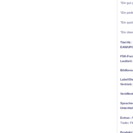
''Ein gut
''Ein per
''Ein qui
''Ein übe
Titel-Nr.:
EAN/UPC
FSK-Frei
Laufzeit:
Bildform
Label/St
Vertrieb:
Veröffen
Sprache
Untertitel
Extras:
Trailer,
F
Produkt-