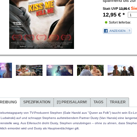
spannend bis zur 
Si
Statt UVP
13,95 €
12,95
€
*
Sofort lieferbar.
ANZEIGEN
?
REIBUNG
SPEZIFIKATION
[!]
PREISALARM!
TAGS
TRAILER
Geburtstagsparty von TV-Produzent Stephen (Gale Harold aus "Queer as Folk") taucht sein Ex-Lo
 Ludwinski) auf und schnappt Stephens aufstrebendem Partner Dusty (Van Hansis) eine langers
renstelle weg. Aus Eifersucht droht Dusty, Stephen umzubringen – ohne zu ahnen, dass Stephe
rklich ermordet wird und Dusty als Hauptverdächtiger gilt.