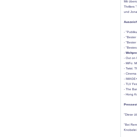
Mit über
Thrillers
und Jonat
Auszeich
- ''Publi
- ''Beste
- ''Beste
- ''Beste
-
Weltpr
- Out on 
- MiFo: M
- Twist: 
- Cinema
- IMAGE+
- TLV Fest
- The Bar
- Hong K
Presses
''Diese ü
''Bei Rem
Knobelei 