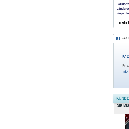
Farbform
Länderc
Verpack
...mehr 
FAC
FAC
Es w
Info
KUNDEN
DIE MI