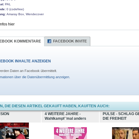
at:
PAL
ode:
0 (codefree)
ung:
Amaray Box, Wendecover
Infos hier
EBOOK KOMMENTARE
FACEBOOK INVITE
EBOOK INHALTE ANZEIGEN
erden Daten an Facebook übermittelt.
rmationen über die Datenübermittlung anzeigen.
, DIE DIESEN ARTIKEL GEKAUFT HABEN, KAUFTEN AUCH:
SSION
4 WEITERE JAHRE -
PULSE - SCHLAG 
Wahlkampf 'mal anders
DIE FREIHEIT