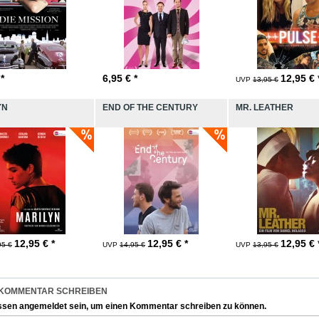
 *
6,95
€ *
12,95
€ 
UVP
13,95 €
YN
END OF THE CENTURY
MR. LEATHER
12,95
€ *
12,95
€ *
12,95
€ 
95 €
UVP
14,95 €
UVP
13,95 €
 KOMMENTAR SCHREIBEN
ssen
angemeldet
sein, um einen Kommentar schreiben zu können.