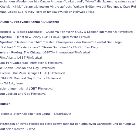
raschenden Wendungen hält Casper Andreas (
''La-La Land''
,
''Violet''
) die Spannung seines sexy K
 ''Kiss Me, Kill Me'' bis zur allerletzten Minute aufrecht. Weitere Größen wie Jai Rodriguez, Craig R
han Lisecki aus ''Gayby'' sorgen für glaubwürdigen Hollywood-Flair.
nungen / Festivalteilnahmen (Auswahl):
kumspreis'' & ''Bestes Ensemble'' - QCinema Fort Worth's Gay & Lesbian International Filmfestival
r Spielfilm'' - QFest New Jersey LGBT Film & Digital Media Festival
r Spielfilm'', ''Bestes Ensemble'', ''Bester Schauspieler - Van Hansis'' - FilmOut San Diego
s Drehbuch'', ''Beste Kamera'', ''Bester Soundtrack'' - FilmOut San Diego
emiere
- Reeling: The Chicago LGBTQ+ International Filmfestival
Film: Atlanta LGBT Filmfestival
iami-Fort Lauderdale International Filmfestival
The Seattle Lesbian and Gay Filmfestival
 Diverse! The Palm Springs LGBTQ Filmfestival
NATION: Montreal Gay Bi Trans Filmfestival
 - Tel Aviv, Israel
celona International LGBT Filmfestival
ong Lesbian and Gay Filmfestival
timmen:
berdrehte Story hält einen bei Laune.''
Siegessäule
iniszenzen an Alfred Hitchcocks Filme kommt man mit den attraktiven Darstellern und der ungewö
auf seine Kosten.''
Fresh