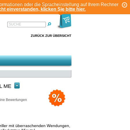
formationen oder die Spracheinstellung auf Ihrem Rechner
ANMELDEN
REGISTRIEREN
KONTO
ht einverstanden, klicken Sie bitte hier.
1
SUCHE
ZURÜCK ZUR ÜBERSICHT
LL ME
ine Bewertungen
hriller mit überraschenden Wendungen,