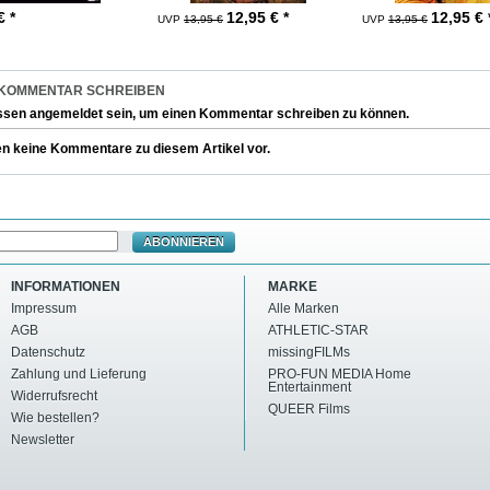
€ *
12,95
€ *
12,95
€ 
UVP
13,95 €
UVP
13,95 €
 KOMMENTAR SCHREIBEN
ssen
angemeldet
sein, um einen Kommentar schreiben zu können.
en keine Kommentare zu diesem Artikel vor.
ABONNIEREN
INFORMATIONEN
MARKE
Impressum
Alle Marken
AGB
ATHLETIC-STAR
Datenschutz
missingFILMs
Zahlung und Lieferung
PRO-FUN MEDIA Home
Entertainment
Widerrufsrecht
QUEER Films
Wie bestellen?
Newsletter