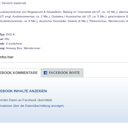
:
Deutsch (optional)
udiokommentar von Regisseurin & Darstellerin, Making of / Interviews (dt.UT, ca. 18 Min.), alterna
UT, engl. Audiokommentar, ca. 2 Min.), Outtakes / Ausrutscher (dt. UT, ca. 3 Min.), geschnittene 
 Audiokommentar, ca. 8 Min.), deutscher Kinotrailer, Galerie (4 Min.), Filmvorschau, Wendecover 
Typ:
DVD 9
at:
PAL
ode:
0 (codefree)
ung:
Amaray Box, Wendecover
Infos hier
EBOOK KOMMENTARE
FACEBOOK INVITE
EBOOK INHALTE ANZEIGEN
erden Daten an Facebook übermittelt.
rmationen über die Datenübermittlung anzeigen.