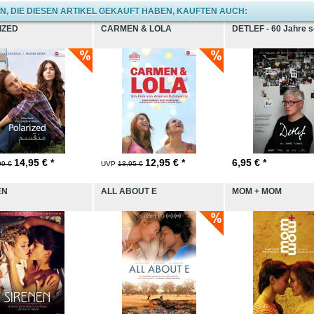
, DIE DIESEN ARTIKEL GEKAUFT HABEN, KAUFTEN AUCH:
IZED
CARMEN & LOLA
DETLEF - 60 Jahre 
14,95
€ *
12,95
€ *
6,95
€ *
99 €
UVP
13,95 €
EN
ALL ABOUT E
MOM + MOM