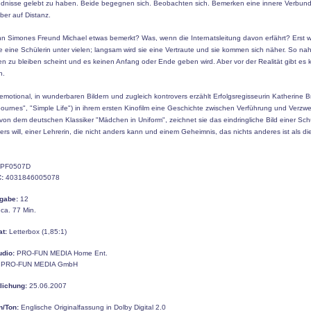
dnisse gelebt zu haben.
Beide begegnen sich. Beobachten sich. Bemerken eine innere Verbund
ber auf Distanz.
n Simones Freund Michael etwas bemerkt? Was, wenn die Internatsleitung davon erfährt? Erst 
 eine Schülerin unter vielen; langsam wird sie eine Vertraute und sie kommen sich näher. So nah
en zu bleiben scheint und es keinen Anfang oder Ende geben wird. Aber vor der Realität gibt es 
n.
motional, in wunderbaren Bildern und zugleich kontrovers erzählt Erfolgsregisseurin Katherine 
ournes", "Simple Life") in ihrem ersten Kinofilm eine Geschichte zwischen Verführung und Verzwe
t von dem deutschen Klassiker "Mädchen in Uniform", zeichnet sie das eindringliche Bild einer Schü
ers will, einer Lehrerin, die nicht anders kann und einem Geheimnis, das nichts anderes ist als di
.
PF0507D
:
4031846005078
gabe:
12
ca. 77 Min.
at:
Letterbox (1,85:1)
udio:
PRO-FUN MEDIA Home Ent.
PRO-FUN MEDIA GmbH
tlichung:
25.06.2007
n/Ton:
Englische Originalfassung in Dolby Digital 2.0