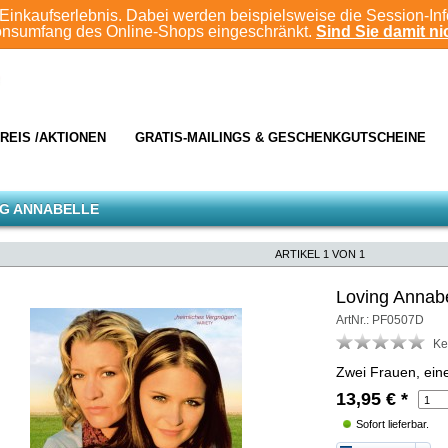
Einkaufserlebnis. Dabei werden beispielsweise die Session-In
ionsumfang des Online-Shops eingeschränkt.
Sind Sie damit nic
REIS /AKTIONEN
GRATIS-MAILINGS & GESCHENKGUTSCHEINE
NG ANNABELLE
ARTIKEL 1 VON 1
Loving Annabe
ArtNr.: PF0507D
Ke
Zwei Frauen, eine
13,95
€
*
Sofort lieferbar.