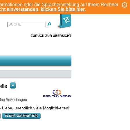
formationen oder die Spracheinstellung auf Ihrem Rechner
ANMELDEN
REGISTRIEREN
KONTO
ht einverstanden, klicken Sie bitte hier.
SUCHE
ZURÜCK ZUR ÜBERSICHT
lle
ine Bewertungen
 Liebe, unendlich viele Möglichkeiten!
IN DEN WARENKORB