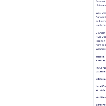
Zugestän
bleiben a
Was, wen
Annabelle
Zeit steh
Entfliehe
Bewusst e
("Die Osb
Inspirier
nicht and
Wahrheit
Titel-Nr.:
EAN/UPC
FSK-Frei
Laufzeit:
Bildform
Label/St
Vertrieb:
Veröffen
Sprache