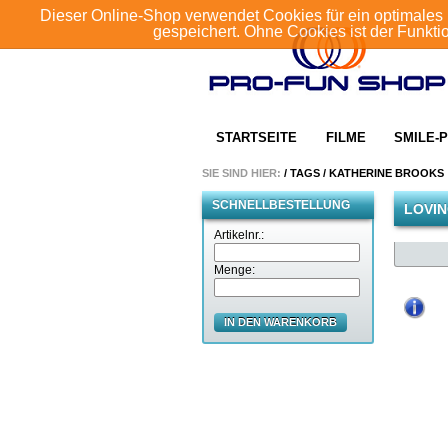
Dieser Online-Shop verwendet Cookies für ein optimales 
gespeichert. Ohne Cookies ist der Funkt
STARTSEITE
FILME
SMILE-P
SIE SIND HIER:
/
TAGS
/
KATHERINE BROOKS
SCHNELLBESTELLUNG
LOVI
Artikelnr.:
Menge:
IN DEN WARENKORB