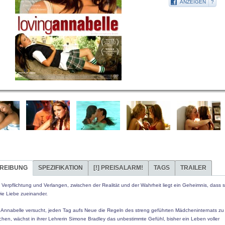
ANZEIGEN
?
REIBUNG
SPEZIFIKATION
[!]
PREISALARM!
TAGS
TRAILER
Verpflichtung und Verlangen, zwischen der Realität und der Wahrheit liegt ein Geheimnis, dass s
Die Liebe zueinander.
Annabelle versucht, jeden Tag aufs Neue die Regeln des streng geführten Mädcheninternats zu
hen, wächst in ihrer Lehrerin Simone Bradley das unbestimmte Gefühl, bisher ein Leben voller