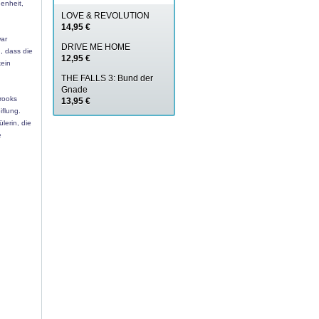
enheit,
LOVE & REVOLUTION
14,95 €
war
DRIVE ME HOME
, dass die
12,95 €
kein
THE FALLS 3: Bund der
Gnade
Brooks
13,95 €
iflung.
lerin, die
e