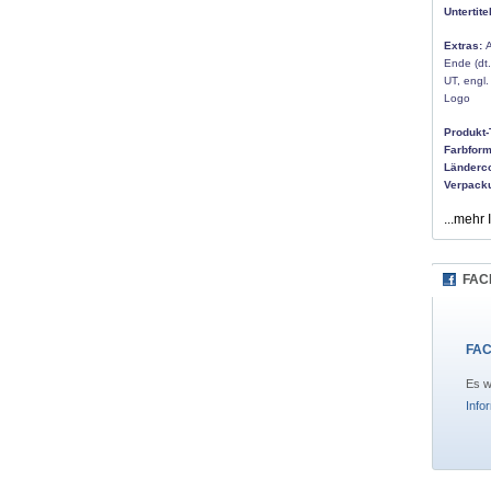
Untertitel
Extras:
A
Ende (dt.
UT, engl.
Logo
Produkt-
Farbform
Länderc
Verpack
...mehr 
FAC
FAC
Es w
Info