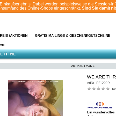
Einkaufserlebnis. Dabei werden beispielsweise die Session-In
ionsumfang des Online-Shops eingeschränkt.
Sind Sie damit nic
REIS /AKTIONEN
GRATIS-MAILINGS & GESCHENKGUTSCHEINE
AMM
E THR3E
ARTIKEL 1 VON 1
WE ARE THR
ArtNr.: PF1200D
Ke
Ein wundervolles