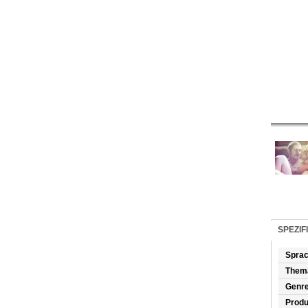
SPEZIF
Spra
Them
Genr
Produ