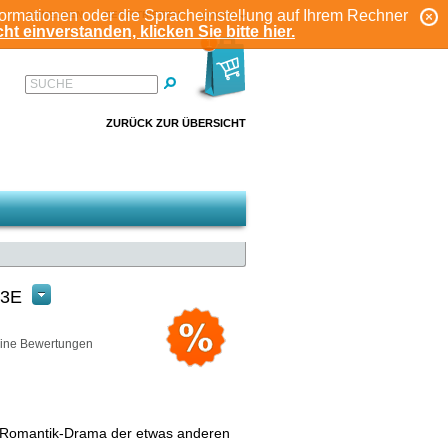
formationen oder die Spracheinstellung auf Ihrem Rechner
ANMELDEN
REGISTRIEREN
KONTO
ht einverstanden, klicken Sie bitte hier.
1
SUCHE
ZURÜCK ZUR ÜBERSICHT
3E
ine Bewertungen
 Romantik-Drama der etwas anderen