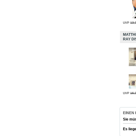
UVP
13,
MATTHI
RAY DI
UVP
16,
EINEN
Sie mü
Es lieg