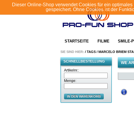
Dieser Online-Shop verwendet Cookies für ein optimales 
gespeichert. Ohne Cookies ist der Funkt
STARTSEITE
FILME
SMILE-P
SIE SIND HIER:
/
TAGS
/
MARCELO BRIEM ST
SCHNELLBESTELLUNG
WE AR
Artikelnr.:
Menge:
IN DEN WARENKORB