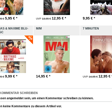
5,95
€ *
12,95
€ *
9,95
€ *
95 €
UVP
13,95 €
AS & MAXIME BLU-
M/M
7 MINUTEN
SC
9,99
€ *
14,95
€ *
12,95
€ 
95 €
UVP
14,95 €
 KOMMENTAR SCHREIBEN
ssen
angemeldet
sein, um einen Kommentar schreiben zu können.
en keine Kommentare zu diesem Artikel vor.