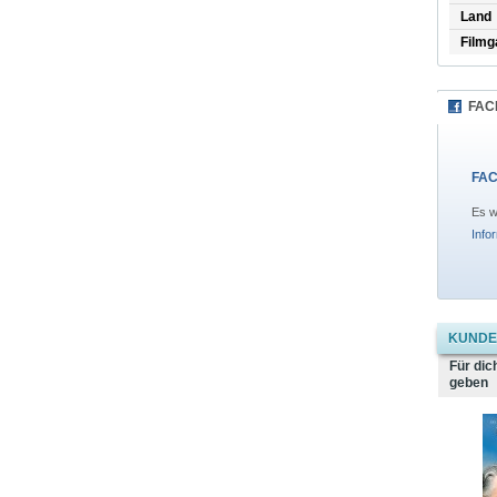
Land
Filmg
FAC
FAC
Es w
Info
KUNDEN
Für dic
geben