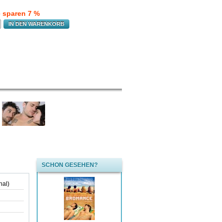
e sparen 7 %
IN DEN WARENKORB
SCHON GESEHEN?
nal)