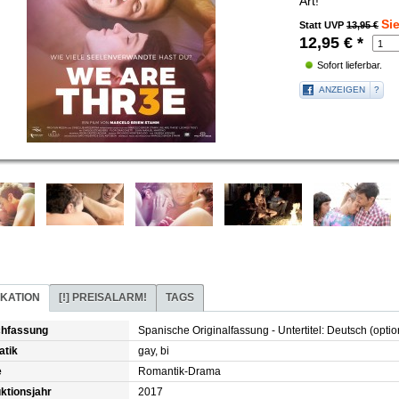
Art!
Si
Statt UVP
13,95 €
12,95
€
*
Sofort lieferbar.
ANZEIGEN
?
IKATION
[!]
PREISALARM!
TAGS
chfassung
Spanische Originalfassung - Untertitel: Deutsch (optio
atik
gay, bi
e
Romantik-Drama
ktionsjahr
2017