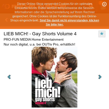
1
Dieser Online-Shop verwendet Cookies für ein optimales
Einkaufserlebnis. Dabei werden beispielsweise die Session-
Informationen oder die Spracheinstellung auf Ihrem Rechner
gespeichert. Ohne Cookies ist der Funktionsumfang des Online-
ZURÜCK
Shops eingeschränkt.
Sind Sie damit nicht einverstanden, klicken
Sie bitte hier.
LIEB MICH! - Gay Shorts Volume 4
PRO-FUN MEDIA Home Entertainment
Nur noch digital, u.a. bei OUTtv Pro, erhältlich!