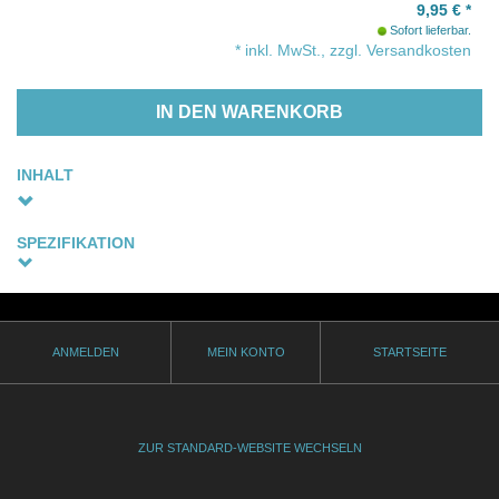
9,95
€
*
Sofort lieferbar.
* inkl. MwSt., zzgl. Versandkosten
IN DEN WARENKORB
INHALT
Dimitrij unternimmt immer wieder einsame Kletterexkursionen. Er flieht vor der zermürbend
surrealen Konformität der georgischen Kleinstadt.
SPEZIFIKATION
Als ein Fremder mit Namen Andrej auftaucht, überredet Dimitrij ihn, sich seinen
Sprachfassung
Kletterausflügen anzuschließen. Immer enger zieht er den Mann in seinen Kosmos hinein,
Georgisch-Russische Originalfassung - Untertitel: Deutsch
entschlossen, ihn zu seinem Freund machen. Dann ist Andrej verschwunden. Als Dimitrij
(optional)
alles verloren glaubt, folgt er, von seiner Fantasie getrieben, rätselhaften Spuren...
ANMELDEN
MEIN KONTO
STARTSEITE
Thematik
Zaza Rusadze zeigt eine Kleinstadtgemeinde im Hamsterrad ihrer Gewohnheiten.
gay
Souverän und scheinbar beiläufig zeichnet er zugleich in magischen Bildern die
Vorstellungswelt seines Protagonisten und legt dessen Gefühlslandschaft frei.
Genre
ZUR STANDARD-WEBSITE WECHSELN
Drama
Auszeichnungen / Festivalteilnahmen (Auswahl):