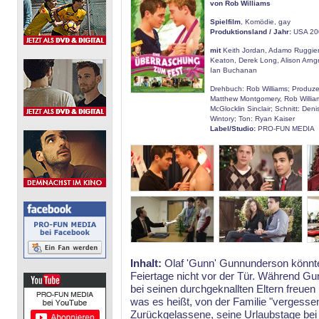
von Rob Williams
Spielfilm
, Komödie, gay
Produktionsland / Jahr:
USA 20
mit
Keith Jordan, Adamo Ruggiero
Keaton, Derek Long, Alison Arn
Ian Buchanan
Drehbuch: Rob Williams; Produz
Matthew Montgomery, Rob Willia
McGlocklin Sinclair; Schnitt: Den
Wintory; Ton: Ryan Kaiser
Label/Studio:
PRO-FUN MEDIA
Inhalt:
Olaf 'Gunn' Gunnunderson könnte 
Feiertage nicht vor der Tür. Während Gu
bei seinen durchgeknallten Eltern freue
was es heißt, von der Familie "vergesse
Zurückgelassene, seine Urlaubstage be