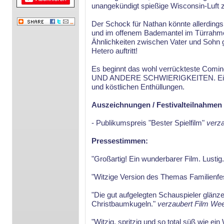
unangekündigt spießige Wisconsin-Luft 
Der Schock für Nathan könnte allerdings
und im offenem Bademantel im Türrahme
Ähnlichkeiten zwischen Vater und Sohn ge
Hetero auftritt!
Es beginnt das wohl verrückteste Comi
UND ANDERE SCHWIERIGKEITEN. Ein wa
und köstlichen Enthüllungen.
Auszeichnungen / Festivalteilnahmen
- Publikumspreis "Bester Spielfilm"
verz
Pressestimmen:
"Großartig! Ein wunderbarer Film. Lustig. 
"Witzige Version des Themas Familienfe
"Die gut aufgelegten Schauspieler glänze
Christbaumkugeln."
verzaubert Film We
"Witzig, spritzig und so total süß wie e