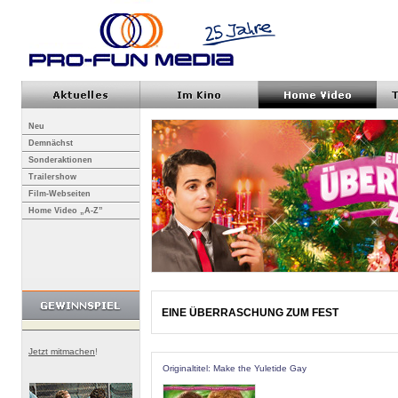
Neu
Demnächst
Sonderaktionen
Trailershow
Film-Webseiten
Home Video „A-Z”
EINE ÜBERRASCHUNG ZUM FEST
Jetzt mitmachen
!
Originaltitel: Make the Yuletide Gay