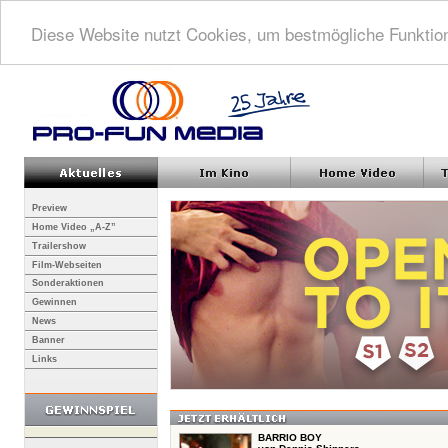
Diese Website nutzt Cookies, um bestmögliche Funktion
Preview
Home Video „A-Z”
Trailershow
Film-Webseiten
Sonderaktionen
Gewinnen
News
Banner
Links
BARRIO BOY