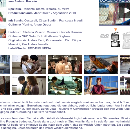
von Stefano Pasetto
Spielfilm
, Romantik-Drama, lesbian, bi, metro
Produktionsland / Jahr:
Italien / Argentinien 2010
mit
Sandra Ceccarelli, César Bordón, Francesca Inaudi,
Guillermo Pfening, Arturo Goetz
Drehbuch: Stefano Pasetto, Veronica Cascelli; Kamera:
Guillermo "Bill" Nieto; Schnitt: Alessio Doglione;
Originalmusik: Andrea Farri; Produzenten: Gian Filippo
Minervini, Pier Andrea Nocella
Label/Studio:
PRO-FUN MEDIA
 kaum unterschiedlicher sein, und doch zieht es sie magisch zueinander hin: Lea, die sich über
on mit einer witzigen Bemerkung rettet und die unnahbare, zerbrechliche Lucia, deren Arzt ihr dri
n und das Leben zu genießen. Durch Leas Traum vom Klavierspielen kreuzen sich ihre Wege und
tgegen jeder Erwartung eine tiefe Verbundenheit.
t Lea verschwunden. Sie hat endlich Arbeit als Meeresbiologin bekommen – in Südamerika. Mit ei
r ihre Freundin bedeutet. Als sie dann auch noch erfährt, was ihr Mann ihr seit Monaten verheimlich
eginnt für beide eine intensive Suche nach dem Leben, das sie wirklich führen möchten. Ein doppe
 eindringlich, unwiderstehlich und immer wieder überraschend.