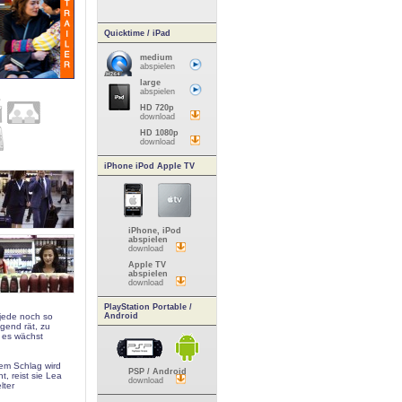
Quicktime / iPad
medium
abspielen
large
abspielen
HD 720p
download
HD 1080p
download
iPhone iPod Apple TV
iPhone, iPod
abspielen
download
Apple TV
abspielen
download
PlayStation Portable /
 jede noch so
Android
ngend rät, zu
 es wächst
nem Schlag wird
PSP / Android
t, reist sie Lea
download
lter