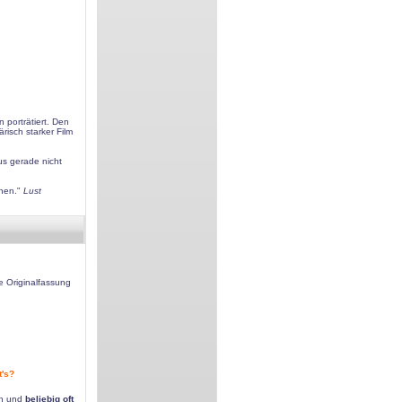
 porträtiert. Den
risch starker Film
us gerade nicht
nnen."
Lust
e Originalfassung
t's?
n
en und
beliebig oft