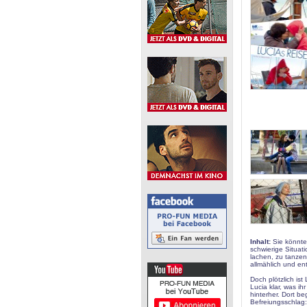
Inhalt:
Sie könnten
schwierige Situati
lachen, zu tanze
allmählich und en
Doch plötzlich is
Lucia klar, was ih
hinterher. Dort b
Befreiungsschlag: