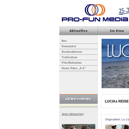
Neu
Demnächst
Sonderaktionen
Trailershow
Film-Webseiten
Home Video „A-Z”
LUCIAs REISE
Jetzt mitmachen
!
Originaltitel: La L