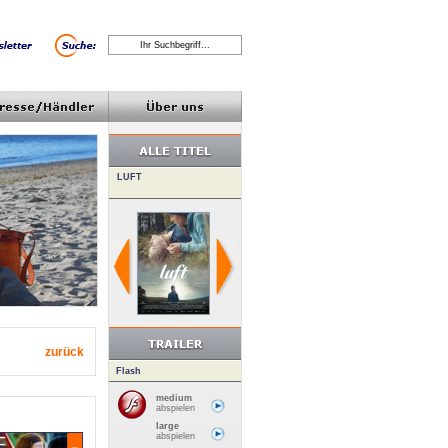
zurück
Flash
medium
abspielen
large
abspielen