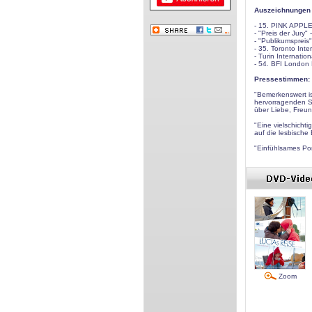
Auszeichnungen /
- 15. PINK APPLE 
- "Preis der Jury"
- "Publikumspreis"
- 35. Toronto Inte
- Turin Internatio
- 54. BFI London F
Pressestimmen:
"Bemerkenswert is
hervorragenden Sc
über Liebe, Freun
"Eine vielschicht
auf die lesbische
"Einfühlsames Port
Zoom