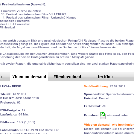
 Festivalteilnahmen (Auswahl):
Filmfestival Zürich/Frauenfeld
 - 33. Festival des italienischen Films VILLERUPT
 - 4. Festival des italienischen Films - Univerciné Nantes
rnationales Filmfestival
nales GLBT Filmfestival
ilmfestival
t, mit welch genauem Blick und psychologischen Feingefühl Regisseur Pasetto die beiden Frauen
hauspielern gelingt es, die Figuren auf berührende Art lebendig werden zu lassen. Ein atmosphä
dschaft, die Angst vor dem Alleinsein und die Suche nach Glück."
top-videonews.de
ige Charakterstudie mit behutsamen Zwischentönen. Eine weitere Stärke des Films ist es, den Fok
 Beziehung der beiden Protagonistinnen zu richten."
Missy Magazine
rät zweier Frauen, die unterschiedlicher kaum vorstellbar sind, mit zwei starken Hauptdarstelleri
LUCIAs REISE
Veröffentlichung:
12.02.2012
Titel-Nr.:
PFV1051
Sprachen/Ton:
Spanisch-Italienisch
EAN/UPC:
4031846910518
Untertitel:
Deutsch
Preiscode:
62
Farbformat:
PAL
FSK-Freigabe:
12
Laufzeit:
ca. 94 Min.
Factsheet:
–>
downloaden
Bildformat:
16:9 (1,85:1)
Video on demand - wie funktionier
Diesen Titel können Sie bei unsere
Label/Studio:
PRO-FUN MEDIA Home Ent.
Kooperationspartnern online abruf