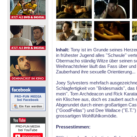
Inhalt:
Tony ist im Grunde seines Herzens
in frühester Jugend alles ''Schwule'' ver
Obermacho ständig Witze über seinen sc
Weihnachtsfeier läuft das Fass über und
Zauberhand ihre sexuelle Orientierung...
Joey Sylvesters mehrfach ausgezeichnete
Schlagfertigkeit von ''Bridesmaids'', das
mein''. Tom Archdeacon und Rick Karat
ein Klischee aus, doch es zaubert auch e
Abgerundet durch einen großartigen Cast
(''GoodFellas'') und Dee Wallace (''E.T.'
grossartigen Wohlfühlkomödie.
Pressestimmen: