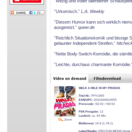
''Witzig und voller talentierter Schauspiele
''Urkomisch.''
L.A. Weekly
''Diesem Humor kann sich wirklich niema
ausgereizt.''
queer.de
''Reichlich Situationskomik und bissige 
gelaunter Independent-Streifen.''
hitchec
''Nette Body-Switch-Komödie, die sämtli
''Leichte, durchaus charmante Komödie.
WALK A MILE IN MY PRADAS
Titel-Nr.:
PFV1065
EAN/UPC:
4031846910655
Preiscode:
SD 62 / HD 63
FSK-Freigabe:
12
Laufzeit:
ca. 93 Min.
Zoom
Bildformat:
16:9 (1,78:1)
Label/Studio:
PRO-FUN MEDIA Home E