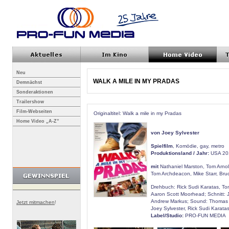
Neu
WALK A MILE IN MY PRADAS
Demnächst
Sonderaktionen
Trailershow
Film-Webseiten
Originaltitel: Walk a mile in my Pradas
Home Video „A-Z”
von Joey Sylvester
Spielfilm
, Komödie, gay, metro
Produktionsland / Jahr:
USA 20
mit
Nathaniel Marston, Tom Arnol
Tom Archdeacon, Mike Starr, Bru
Drehbuch: Rick Sudi Karatas, T
Aaron Scott Moorhead; Schnitt: J
Andrew Markus; Sound: Thomas 
Jetzt mitmachen
!
Joey Sylvester, Rick Sudi Karat
Label/Studio:
PRO-FUN MEDIA