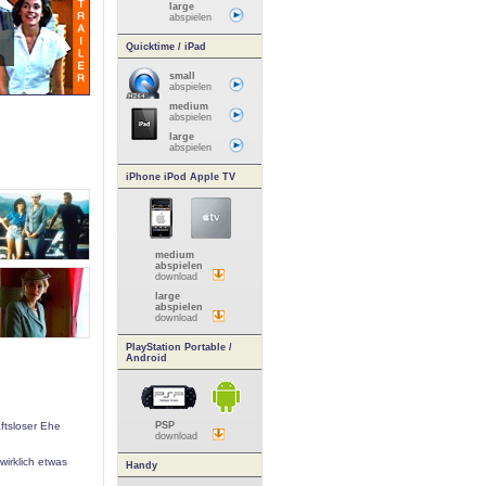
large
abspielen
Quicktime / iPad
small
abspielen
medium
abspielen
large
abspielen
iPhone iPod Apple TV
medium
abspielen
download
large
abspielen
download
PlayStation Portable /
Android
ftsloser Ehe
PSP
download
wirklich etwas
Handy