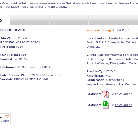
 in Vivian und verführt sie mit atemberaubender Selbstverständlichkeit. Zwischen den beiden Fraue
n der Liebe - leidenschaftlich und gefährlich...
DESERT HEARTS
Veröffentlichung:
16.04.2007
Titel-Nr.:
SL117970
Sprachen/Ton:
Deutsche Synchronf
EAN/UPC:
4038637179703
Digital 5.1 & 2.0, englische Original
Preiscode:
835
Digital 2.0
FSK-Freigabe:
16
Extras:
Audiokommentar der Regiss
Laufzeit:
ca. 91 Min.
Deitch, Original-Kinotrailer, Bilder-Ga
Artwork-Galerie, Filmografien, Trail
Bildformat:
16:9 anamorph (1,85:1)
Produkt-Typ:
DVD 5
Label/Studio:
PRO-FUN MEDIA Home Ent.
Farbformat:
PAL
Vertrieb:
PRO-FUN MEDIA GmbH
Ländercode:
0 (codefree)
Verpackung:
Amaray Box, Wendeco
Factsheet:
–>
downloaden
Factsheet:
–>
downloaden