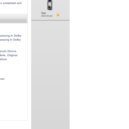
n entwickelt sich
3gp
download
assung in Dolby
fassung in Dolby
eurin Donna
lerie, Original
ershow
ver