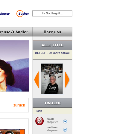
zurück
Flash
small
abspielen
medium
abspielen