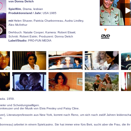
von Donna Deitch
Spielfilm
, Drama, lesbian
Produktionsland / Jahr:
USA 1985
mit
Helen Shaver, Patricia Charbonneau, Audra Lindley,
Alex McArthur
Drehbuch: Natalie Cooper; Kamera: Robert Elswit;
Schnitt: Robert Estrin; Produzent: Donna Deitch
Label/Studio:
PRO-FUN MEDIA
ada. 1959.
eler und Scheidungswilligen.
ßenkreuzer und der Musik von Elvis Presley und Patsy Cline.
ver), Literaturprofessorin aus New York, kommt nach Reno, um sich nach zwölf Jahren leidenscha
n.
bonneau) arbeitet in einem Spielcasino. Sie hat immer eine fürs Bett, sucht aber die Frau, die ihr 