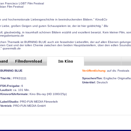
 San Francisco LGBT Film Festival
bian Film Festival
e und hochemotionale Liebesgeschichte in beeindruckenden Bildern.''
Kino&Co
Liebe, großen Geigen und guten Schauspielern ist, der ist hier goldrichtig.''
Blu
voll, glaubwürdig, in traumhaft schönen Bildern erzählt und exzellent besetzt. Kein kleiner Film, 
megabetazeta.de
ischen Thematik ist BURNING BLUE auch ein fesselnder Liebesfilm, der auf allen Ebenen gelunge
ten Cast und der tollen Chemie zwischen den beiden Hauptdarstellern, über den edlen Soundtra
''
queermdb.de
BURNING BLUE
Veröffentlichung:
auf div. Festivals
Titel-Nr.:
PFK01111
Sprachen/Ton:
Englische Originalf
Untertitel:
Deutsch
FSK-Freigabe:
6
Laufzeit:
ca. 101 Min.
Kinovorführformate:
Kino Blu-ray (HD 1080/25p)
Label/Studio:
PRO-FUN MEDIA Filmverleih
Vertrieb:
PRO-FUN MEDIA GmbH