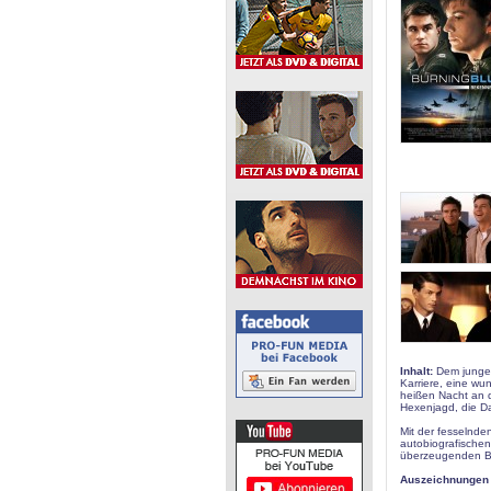
Inhalt:
Dem jungen 
Karriere, eine wu
heißen Nacht an d
Hexenjagd, die Da
Mit der fesselnde
autobiografischen
überzeugenden Blic
Auszeichnungen /