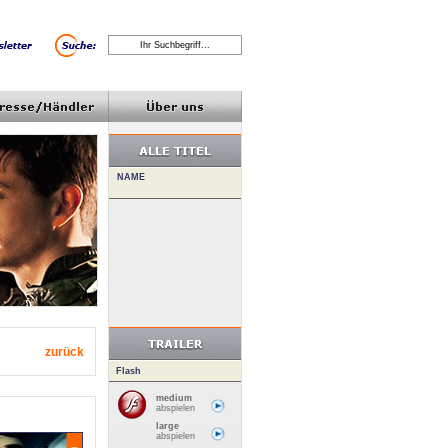
zurück
Flash
medium
abspielen
large
abspielen