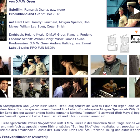
von D.M.W. Greer
Spielfilm
, Romantik-Drama, gay, metro
Produktionsland / Jahr:
USA 2013
mit
Trent Ford, Tammy Blanchard, Morgan Spector, Rob
Mayes, William Lee Scott, Cotter Smith
Drehbuch: Helene Kvale, D.M.W. Greer; Kamera: Frederic
Fasano; Schnitt: William Henry; Musik: James Lavino;
Produzenten: D.M.W. Greer, Andrew Halliday, Issa Zaroui
Label/Studio:
PRO-FUN MEDIA
Kampfpiloten Dan (Calvin Klein Model Trent Ford) scheint die Welt zu Füßen zu liegen: eine vi
nderschöne Braut in spe und einen Freund fürs Leben (Broadwaystar Morgan Spector als Will). D
er Seite des gut aussehenden Marineleutnants Matthew ''Ironman'' Blackwood (Rob Mayes) begi
ns Vorstellungen von Liebe, Freundschaft und Ehre für immer verändern.
n Liebesgeschichte zweier Navyoffiziere wirft D.M.W. Greer in der filmischen Neuauflage seines we
 und mehrfach ausgezeichneten Bühnenstückes ''Burning Blue'' einen realistischen, provokanten
k auf den emotionalen Fallout der ''Don't Ask, Don't Tell''-Ära. Packend, mutig und aktueller den
 Festivalteilnahmen (Auswahl):