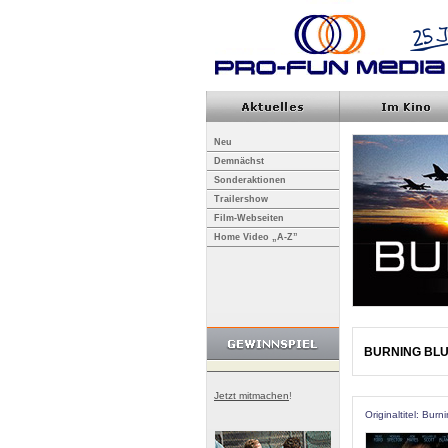
Neu
Demnächst
Sonderaktionen
Trailershow
Film-Webseiten
Home Video „A-Z”
BURNING BL
Jetzt mitmachen
!
Originaltitel: Burn