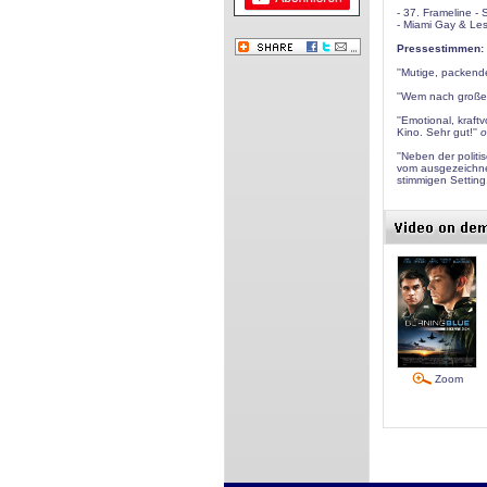
- 37. Frameline -
- Miami Gay & Les
Pressestimmen:
''Mutige, packend
''Wem nach großer 
''Emotional, kraft
Kino. Sehr gut!''
o
''Neben der polit
vom ausgezeichne
stimmigen Setting.
Zoom