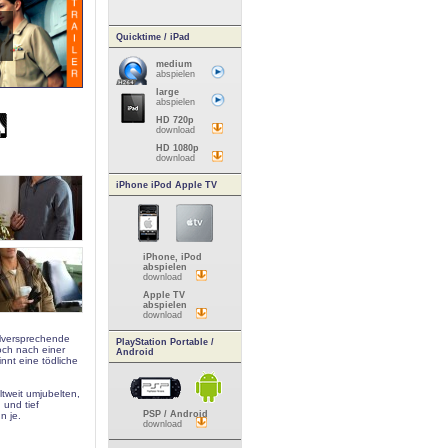
Quicktime / iPad
medium
abspielen
large
abspielen
HD 720p
download
HD 1080p
download
iPhone iPod Apple TV
iPhone, iPod
abspielen
download
Apple TV
abspielen
download
elversprechende
PlayStation Portable /
och nach einer
Android
nnt eine tödliche
ltweit umjubelten,
 und tief
PSP / Android
n je.
download