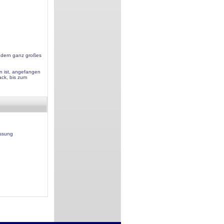
sondern ganz großes
n ist, angefangen
ck, bis zum
assung