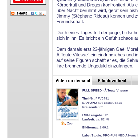
Körperkult und Drogen konfrontiert. Als
über Nacht berühmt wird, gerät sein bish
Jimmy (Stéphane Rideau) kennen und zwi
Freundschaft.
Doch eines Tages tritt der junge, bildsch
sich in ihn. Es bricht ein Gefühlschaos aus
Dem damals erst 23-jährigen Gaël Morel 
À Toute Vitesse" ein eindringliches und
auf seine Figuren schafft er es, die Se
ihre brennende Ungeduld einzufangen.
FULL SPEED - À Toute Vitesse
Titel-Nr.:
PFV0481
EAN/UPC:
4031846904814
Preiscode:
62
FSK-Freigabe:
12
Laufzeit:
ca. 82 Min.
Zoom
Bildformat:
1,66:1
Label/Studio:
PRO-FUN MEDIA Home E