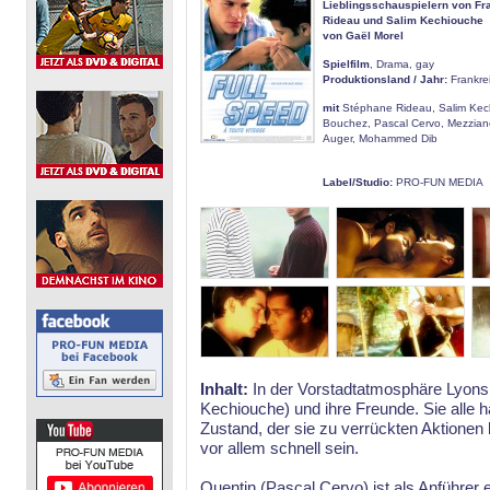
Lieblingsschauspielern von Fr
Rideau und Salim Kechiouche
von Gaël Morel
Spielfilm
, Drama, gay
Produktionsland / Jahr:
Frankre
mit
Stéphane Rideau, Salim Kech
Bouchez, Pascal Cervo, Mezzian
Auger, Mohammed Dib
Label/Studio:
PRO-FUN MEDIA
Inhalt:
In der Vorstadtatmosphäre Lyons
Kechiouche) und ihre Freunde. Sie alle h
Zustand, der sie zu verrückten Aktionen
vor allem schnell sein.
Quentin (Pascal Cervo) ist als Anführer 