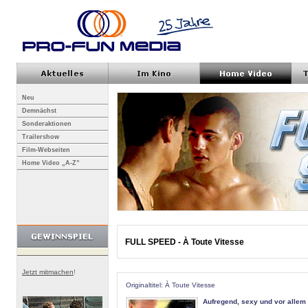
Neu
Demnächst
Sonderaktionen
Trailershow
Film-Webseiten
Home Video „A-Z”
FULL SPEED - À Toute Vitesse
Jetzt mitmachen
!
Originaltitel: À Toute Vitesse
Aufregend, sexy und vor allem 