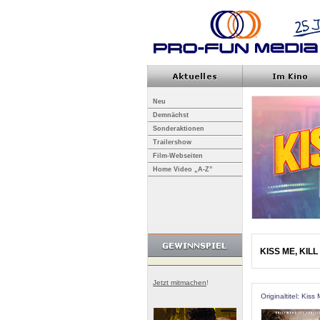
Neu
Demnächst
Sonderaktionen
Trailershow
Film-Webseiten
Home Video „A-Z”
KISS ME, KILL
Jetzt mitmachen
!
Originaltitel: Kiss