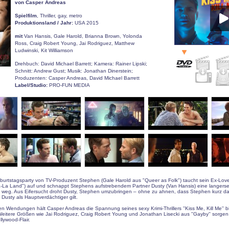
von Casper Andreas
Spielfilm
, Thriller, gay, metro
Produktionsland / Jahr:
USA 2015
mit
Van Hansis, Gale Harold, Brianna Brown, Yolonda
Ross, Craig Robert Young, Jai Rodriguez, Matthew
Ludwinski, Kit Williamson
Drehbuch: David Michael Barrett; Kamera: Rainer Lipski;
Schnitt: Andrew Gust; Musik: Jonathan Dinerstein;
Produzenten: Casper Andreas, David Michael Barrett
Label/Studio:
PRO-FUN MEDIA
burtstagsparty von TV-Produzent Stephen (Gale Harold aus "Queer as Folk") taucht sein Ex-Lov
a-La Land") auf und schnappt Stephens aufstrebendem Partner Dusty (Van Hansis) eine langers
 weg. Aus Eifersucht droht Dusty, Stephen umzubringen – ohne zu ahnen, dass Stephen kurz dar
Dusty als Hauptverdächtiger gilt.
n Wendungen hält Casper Andreas die Spannung seines sexy Krimi-Thrillers ''Kiss Me, Kill Me'' bis
Weitere Größen wie Jai Rodriguez, Craig Robert Young und Jonathan Lisecki aus ''Gayby'' sorgen 
lywood-Flair.