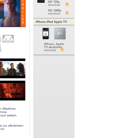
HD 720p
download
HD 1080p
download
iPhone iPod Apple TV
iPhone, Apple
TV abspielen
download
er (Matthew
ehnte
auf wirklich
 zur allerletzten
für