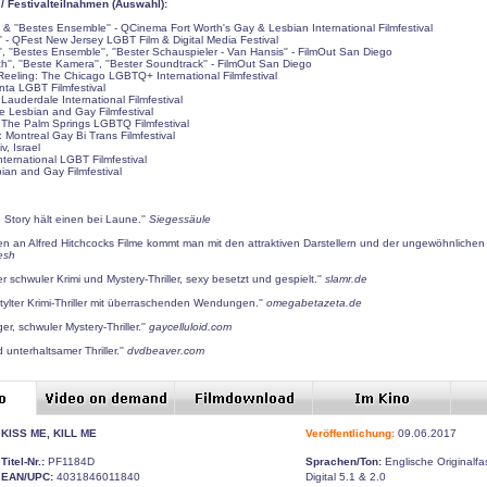
 Festivalteilnahmen (Auswahl):
'' & ''Bestes Ensemble'' - QCinema Fort Worth's Gay & Lesbian International Filmfestival
lm'' - QFest New Jersey LGBT Film & Digital Media Festival
lm'', ''Bestes Ensemble'', ''Bester Schauspieler - Van Hansis'' - FilmOut San Diego
h'', ''Beste Kamera'', ''Bester Soundtrack'' - FilmOut San Diego
Reeling: The Chicago LGBTQ+ International Filmfestival
anta LGBT Filmfestival
 Lauderdale International Filmfestival
le Lesbian and Gay Filmfestival
 The Palm Springs LGBTQ Filmfestival
ontreal Gay Bi Trans Filmfestival
v, Israel
nternational LGBT Filmfestival
an and Gay Filmfestival
 Story hält einen bei Laune.''
Siegessäule
en an Alfred Hitchcocks Filme kommt man mit den attraktiven Darstellern und der ungewöhnlichen
esh
r schwuler Krimi und Mystery-Thriller, sexy besetzt und gespielt.''
slamr.de
stylter Krimi-Thriller mit überraschenden Wendungen.''
omegabetazeta.de
er, schwuler Mystery-Thriller.''
gaycelluloid.com
 unterhaltsamer Thriller.''
dvdbeaver.com
KISS ME, KILL ME
Veröffentlichung:
09.06.2017
Titel-Nr.:
PF1184D
Sprachen/Ton:
Englische Originalfa
EAN/UPC:
4031846011840
Digital 5.1 & 2.0