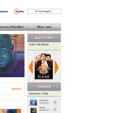
zurück
Quicktime / iPad
medium
abspielen
large
abspielen