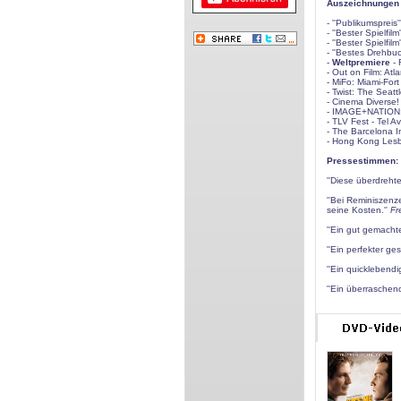
Auszeichnungen /
- ''Publikumspreis
- ''Bester Spielfi
- ''Bester Spielfi
- ''Bestes Drehbuc
-
Weltpremiere
- 
- Out on Film: Atl
- MiFo: Miami-Fort
- Twist: The Seatt
- Cinema Diverse!
- IMAGE+NATION: M
- TLV Fest - Tel Avi
- The Barcelona I
- Hong Kong Lesbi
Pressestimmen:
''Diese überdrehte
''Bei Reminiszenz
seine Kosten.''
Fr
''Ein gut gemachte
''Ein perfekter ge
''Ein quicklebendig
''Ein überraschend