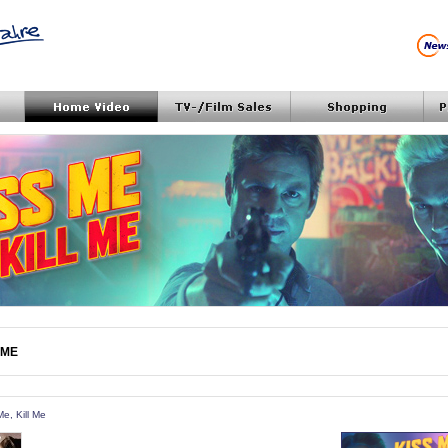
 ME
 Me, Kill Me