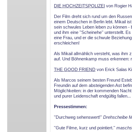
DIE HOCHZEITSPOLIZEI
von Rogier 
Der Film dreht sich rund um den Russen 
einem Deutschen in Berlin lebt. Mikail is
sein schwules Leben leben zu können -
und ihm eine ''Scheinehe'' unterstellt. E
eine Frau, und er die schwule Beziehung 
erschleichen!
Als Mikail allmählich versteht, was ihm 
auf. Und Böhnenkamp muss erkennen: nic
THE GOOD FRIEND
von Erick Salas K
Als Marcos seinem besten Freund Esteba
Freundin auf dem absteigenden Ast befind
Möglichkeiten: in der kommenden Nacht
und purer Leidenschaft endgültig fallen...
Pressestimmen:
''Durchweg sehenswert!''
Drehscheibe M
''Gute Filme, kurz und pointiert.''
maschs