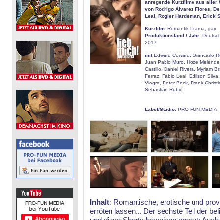
anregende Kurzfilme aus aller 
von Rodrigo Álvarez Flores, De
Leal, Rogier Hardeman, Erick 
Kurzfilm
, Romantik-Drama, gay
Produktionsland / Jahr:
Deutschl
2017
mit
Edward Coward, Giancarlo R
Juan Pablo Muro, Hoze Meléndez
Castillo, Daniel Rivera, Myriam 
Ferraz, Fábio Leal, Edilson Silva
Viagra, Peter Beck, Frank Christ
Sebastián Rubio
Label/Studio:
PRO-FUN MEDIA
Inhalt:
Romantische, erotische und provo
erröten lassen... Der sechste Teil der b
und diese Shorts beweisen erneut: Auch 