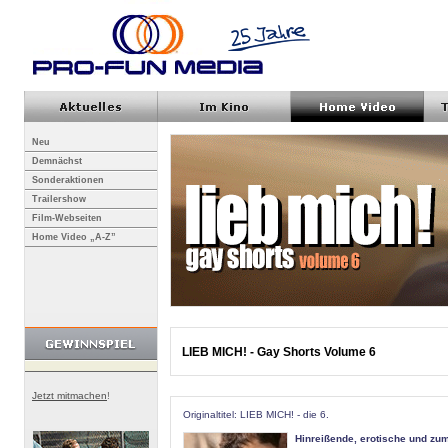
Neu
Demnächst
Sonderaktionen
Trailershow
Film-Webseiten
Home Video „A-Z”
LIEB MICH! - Gay Shorts Volume 6
Jetzt mitmachen
!
Originaltitel: LIEB MICH! - die 6.
Hinreißende, erotische und z