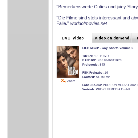
''Bemerkenswerte Cuties und juicy Story
''Die Filme sind stets interessant und a
Fälle.''
worldofmovies.net
LIEB MICH! - Gay Shorts Volume 6
Titel-Nr.:
PF1197D
EAN/UPC:
4031846011970
Preiscode:
845
FSK-Freigabe:
16
Laufzeit:
ca. 90 Min.
Zoom
Label/Studio:
PRO-FUN MEDIA Home E
Vertrieb:
PRO-FUN MEDIA GmbH