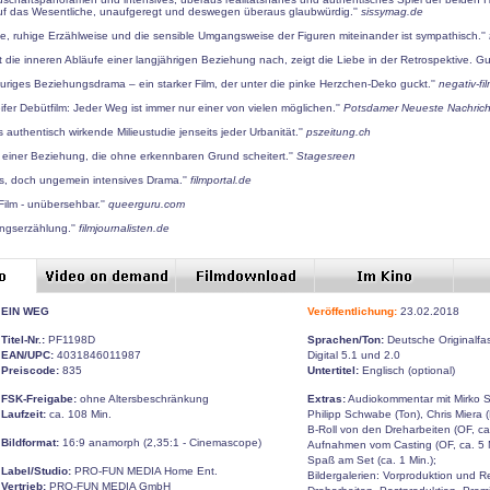
uf das Wesentliche, unaufgeregt und deswegen überaus glaubwürdig.''
sissymag.de
e, ruhige Erzählweise und die sensible Umgangsweise der Figuren miteinander ist sympathisch.''
t die inneren Abläufe einer langjährigen Beziehung nach, zeigt die Liebe in der Retrospektive. Gu
rauriges Beziehungsdrama – ein starker Film, der unter die pinke Herzchen-Deko guckt.''
negativ-fi
reifer Debütfilm: Jeder Weg ist immer nur einer von vielen möglichen.''
Potsdamer Neueste Nachric
ls authentisch wirkende Milieustudie jenseits jeder Urbanität.''
pszeitung.ch
ie einer Beziehung, die ohne erkennbaren Grund scheitert.''
Stagesreen
ses, doch ungemein intensives Drama.''
filmportal.de
 Film - unübersehbar.''
queerguru.com
ngserzählung.''
filmjournalisten.de
EIN WEG
Veröffentlichung:
23.02.2018
Titel-Nr.:
PF1198D
Sprachen/Ton:
Deutsche Originalfa
EAN/UPC:
4031846011987
Digital 5.1 und 2.0
Preiscode:
835
Untertitel:
Englisch (optional)
FSK-Freigabe:
ohne Altersbeschränkung
Extras:
Audiokommentar mit Mirko S
Laufzeit:
ca. 108 Min.
Philipp Schwabe (Ton), Chris Miera (
B-Roll von den Dreharbeiten (OF, ca.
Bildformat:
16:9 anamorph (2,35:1 - Cinemascope)
Aufnahmen vom Casting (OF, ca. 5 M
Spaß am Set (ca. 1 Min.);
Label/Studio:
PRO-FUN MEDIA Home Ent.
Bildergalerien: Vorproduktion und 
Vertrieb:
PRO-FUN MEDIA GmbH