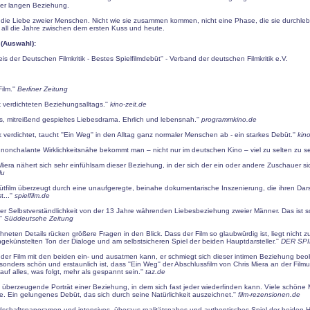
ner langen Beziehung.
lt die Liebe zweier Menschen. Nicht wie sie zusammen kommen, nicht eine Phase, die sie durchle
all die Jahre zwischen dem ersten Kuss und heute.
(Auswahl):
eis der Deutschen Filmkritik - Bestes Spielfilmdebüt'' - Verband der deutschen Filmkritik e.V.
ilm.''
Berliner Zeitung
k verdichteten Beziehungsalltags.''
kino-zeit.de
s, mitreißend gespieltes Liebesdrama. Ehrlich und lebensnah.''
programmkino.de
rk verdichtet, taucht ''Ein Weg'' in den Alltag ganz normaler Menschen ab - ein starkes Debüt.''
kin
ne, nonchalante Wirklichkeitsnähe bekommt man – nicht nur im deutschen Kino – viel zu selten zu s
 Miera nähert sich sehr einfühlsam dieser Beziehung, in der sich der ein oder andere Zuschauer s
lu
bütfilm überzeugt durch eine unaufgeregte, beinahe dokumentarische Inszenierung, die ihren Darst
t...''
spielfilm.de
tener Selbstverständlichkeit von der 13 Jahre währenden Liebesbeziehung zweier Männer. Das ist 
''
Süddeutsche Zeitung
chneten Details rücken größere Fragen in den Blick. Dass der Film so glaubwürdig ist, liegt nicht z
ekünstelten Ton der Dialoge und am selbstsicheren Spiel der beiden Hauptdarsteller.''
DER SP
ie der Film mit den beiden ein- und ausatmen kann, er schmiegt sich dieser intimen Beziehung b
sonders schön und erstaunlich ist, dass ''Ein Weg'' der Abschlussfilm von Chris Miera an der Filmu
 auf alles, was folgt, mehr als gespannt sein.''
taz.de
 überzeugende Porträt einer Beziehung, in dem sich fast jeder wiederfinden kann. Viele schöne
. Ein gelungenes Debüt, das sich durch seine Natürlichkeit auszeichnet.''
film-rezensionen.de
dschaftspanoramen und intensives, überaus realitätsnahes und authentisches Spiel der beiden Ha