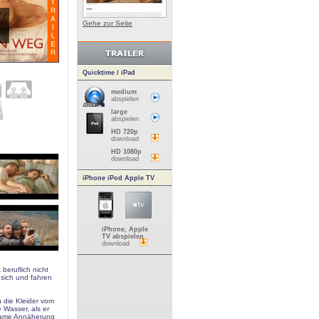
Gehe zur Seite
Quicktime / iPad
medium
abspielen
large
abspielen
HD 720p
download
HD 1080p
download
iPhone iPod Apple TV
iPhone, Apple
TV abspielen
download
 beruflich nicht
 sich und fahren
h die Kleider vom
 Wasser, als er
tsame Annäherung