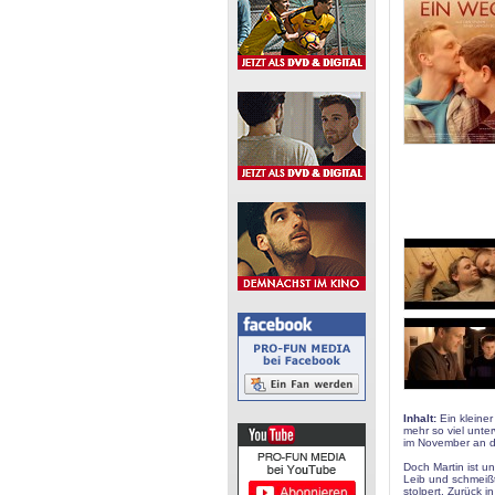
Inhalt:
Ein kleiner
mehr so viel unte
im November an d
Doch Martin ist u
Leib und schmeißt
stolpert. Zurück 