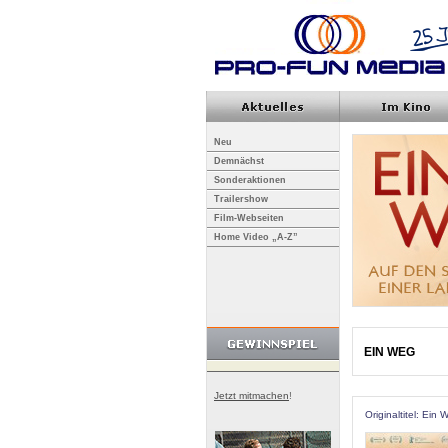
Neu
Demnächst
Sonderaktionen
Trailershow
Film-Webseiten
Home Video „A-Z”
EIN WEG
Jetzt mitmachen
!
Originaltitel: Ein