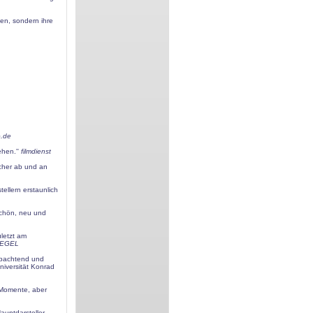
ben, sondern ihre
o.de
ehen.''
filmdienst
icher ab und an
ellern erstaunlich
schön, neu und
uletzt am
IEGEL
eobachtend und
niversität Konrad
 Momente, aber
uptdarsteller.