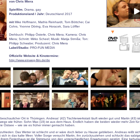
von Chris Miera
Spielfilm
, Drama, gay
Produktionsland / Jahr:
Deutschland 2017
mit
Mike Hoffmann, Mathis Reinhardt, Tom Böttcher, Cai
Cohrs, Yvonne Döring, Eva Horacek, Sara Löffler
Drehbuch: Philipp Österle, Chris Miera; Kamera: Chris
Miera; Schnitt: Mirko Scheel; Musik: Matija Strniša; Ton:
Philipp Schwabe; Produzent: Chris Miera
Label/Studio:
PRO-FUN MEDIA
Offizielle Website & Kinotermine:
http://www.einweg-film.de/de
 beschaulicher Ort in Thüringen. Andreas‘ (42) Tischlerwerkstatt läuft wieder gut und Martin (43) ist
rwegs wie früher. Sohn Max (19) ist aus dem Haus. Endlich haben die beiden wieder mehr Zeit für
ie Ostsee – wie sie es früher immer gemacht haben.
nzufrieden: Das Wetter ist schlecht und er wäre doch lieber zu Hause geblieben. Andreas reißt sic
 sich in das kalte Meer. Voller Sorge versucht Martin, ihn zurückzuziehen und schluckt das salzige
in ihrem Ferienhaus ist die Stimmung von den unterschiedlichen Erwartungen gestört. Eine behu