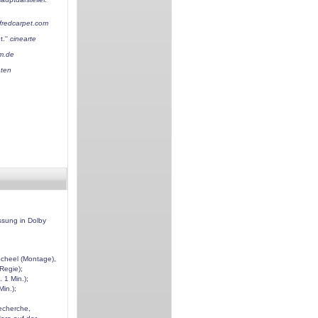
fredcarpet.com
t.''
cinearte
lm.de
hten
ssung in Dolby
cheel (Montage),
Regie);
 1 Min.);
in.);
Recherche,