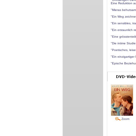
Eine Reduktion a
''Mieras behutsam
''Ein Weg zeichne
''Ein sensibles, t
''Ein erstaunlich 
''Eine grösstentei
''Die intime Stud
''Poetisches, lei
''Ein einzigartiger
''Epische Beziehu
Zoom