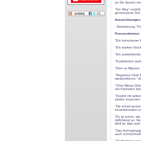
an die Spuren ei
''Ein Weg'' erzäh
gemeinsame Zeit: 
Auszeichnungen 
- Nominierung ''Pr
Pressestimmen:
''Ein behutsamer F
''Ein starkes Stüc
''Ein aufwühlende
''Erzählerisch sta
''Eine so filigra
''Regisseur Chris
wiedererkennt.''
B
''Chris Mieras De
viel Freiheiten läss
''Erzählt mit sel
zärtlich inszeniert.
''Die scharf gezei
bemerkenswert ung
''Es ist schön, w
mitfühlend an. Be
Wolf ist. Man darf
''Das durchgängig
auch schmerzhafte
''Großartigen Lan