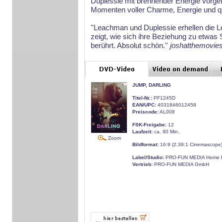
Duplessie mit brennender Energie vorget
Momenten voller Charme, Energie und q
''Leachman und Duplessie erhellen die 
zeigt, wie sich ihre Beziehung zu etwas
berührt. Absolut schön.''
joshatthemovie
JUMP, DARLING
Titel-Nr.:
PF1245D
EAN/UPC:
4031846012458
Preiscode:
AL008
FSK-Freigabe:
12
Laufzeit:
ca. 90 Min.
Zoom
Bildformat:
16:9 (2,39:1 Cinemascope
Label/Studio:
PRO-FUN MEDIA Home E
Vertrieb:
PRO-FUN MEDIA GmbH