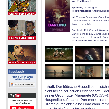
von Phil Connell
Spielfilm
, Drama, gay
Produktionsland / Jahr:
Kanada
mit
Thomas Duplessie, Cloris Le
Jayne Eastwood, Andrew Bushell
Caven, Daniel Jun
Drehbuch: Phil Connell, Genevie
Cahoj; Schnitt: Lev Lewis; Musik
Produzenten: Phil Connell, Katie
Label/Studio:
PRO-FUN MEDIA
Inhalt:
Der hübsche Russell sehnt sich n
nicht bei seiner neuen Leidenschaft – dem 
seiner Großmutter Margarete (OSCAR® G
Hauptrolle) aufs Land. Dort merkt er schne
Drama durchlebt: Seine Oma kann immer w
strikt, in ein Altenheim zu gehen.