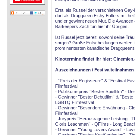
Erst, als Russel der verschlafenen Gay
dort als Dragqueen Fishy Falters mit heiß
und er gewinnt neuen Mut. Die Avancen de
Barkeepers Zach tun hier ihr Übriges.
Ist Russel jetzt bereit, sowohl seine Trä
sorgen? Große Entscheidungen werfen ih
prominentesten kanadische Dragqueens 
Kinotermine findet ihr hier:
Cinemien.
Auszeichnungen / Festivalteilnahmen
- ''Preis der Regisseure'' & ''Festival-
Filmfestival
- Publikumspreis ''Bester Spielfilm'' - D
- Gewinner ''Bester Debütfilm'' & ''Best
LGBTQ Filmfestival
- Gewinner ''Besondere Erwähnung - Cl
Filmfestival
- Jurypreis ''Herausragende Leistung - 
Cloris Leachman'' - QFilms - Long Beac
- Gewinner ''Young Lovers Award'' - Lover
- Gewinner ''Bestes Kostümdesign'' - 