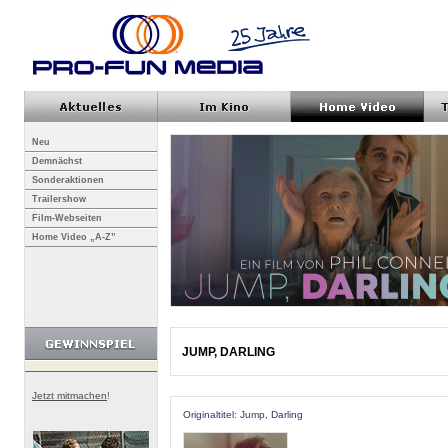
Neu
Demnächst
Sonderaktionen
Trailershow
Film-Webseiten
Home Video „A-Z”
JUMP, DARLING
Jetzt mitmachen
!
Originaltitel: Jump, Darling