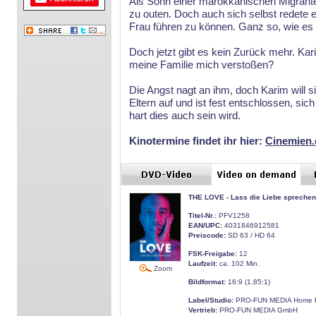
Als Sohn einer marokkanischen Migrantenf
zu outen. Doch auch sich selbst redete e
Frau führen zu können. Ganz so, wie es 
Doch jetzt gibt es kein Zurück mehr. Kar
meine Familie mich verstoßen?
Die Angst nagt an ihm, doch Karim will s
Eltern auf und ist fest entschlossen, si
hart dies auch sein wird.
Kinotermine findet ihr hier:
Cinemien.
THE LOVE - Lass die Liebe sprechen
Titel-Nr.:
PFV1258
EAN/UPC:
4031846912581
Preiscode:
SD 63 / HD 64
FSK-Freigabe:
12
Laufzeit:
ca. 102 Min.
Zoom
Bildformat:
16:9 (1,85:1)
Label/Studio:
PRO-FUN MEDIA Home E
Vertrieb:
PRO-FUN MEDIA GmbH