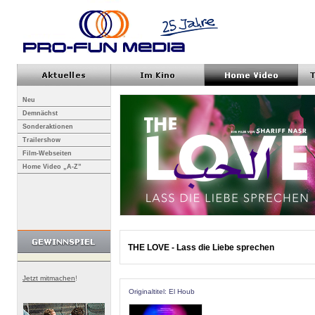
Neu
Demnächst
Sonderaktionen
Trailershow
Film-Webseiten
Home Video „A-Z”
THE LOVE - Lass die Liebe sprechen
Jetzt mitmachen
!
Originaltitel: El Houb