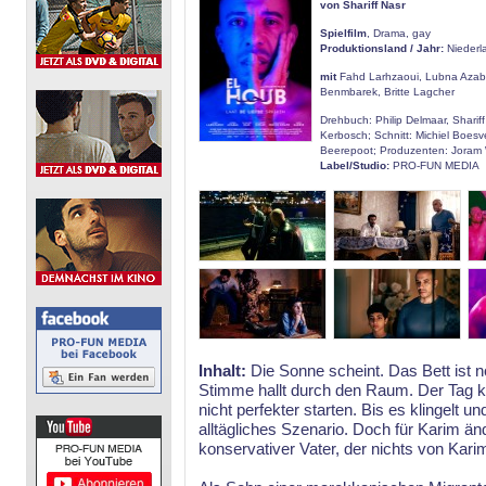
von Shariff Nasr
Spielfilm
, Drama, gay
Produktionsland / Jahr:
Niederl
mit
Fahd Larhzaoui, Lubna Azaba
Benmbarek, Britte Lagcher
Drehbuch: Philip Delmaar, Shariff
Kerbosch; Schnitt: Michiel Boesve
Beerepoot; Produzenten: Joram W
Label/Studio:
PRO-FUN MEDIA
Inhalt:
Die Sonne scheint. Das Bett ist 
Stimme hallt durch den Raum. Der Tag k
nicht perfekter starten. Bis es klingelt un
alltägliches Szenario. Doch für Karim änd
konservativer Vater, der nichts von Kari