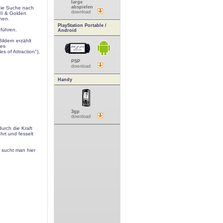
large
abspielen
die Suche nach
download
R© & Golden
hen.
PlayStation Portable /
führen.
Android
ildern erzählt
des
s of Attraction"),
PSP
download
Handy
3gp
download
urch die Kraft
hrt und fesselt
 sucht man hier