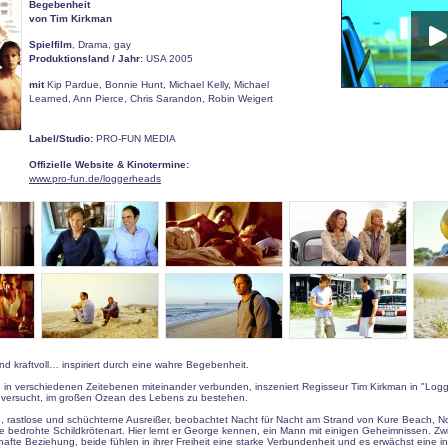
Begebenheit
von Tim Kirkman
Spielfilm
, Drama, gay
Produktionsland / Jahr:
USA 2005
mit
Kip Pardue, Bonnie Hunt, Michael Kelly, Michael
Learned, Ann Pierce, Chris Sarandon, Robin Weigert
Label/Studio:
PRO-FUN MEDIA
Offizielle Website & Kinotermine:
www.pro-fun.de/loggerheads
d kraftvoll… inspiriert durch eine wahre Begebenheit.
 in verschiedenen Zeitebenen miteinander verbunden, inszeniert Regisseur Tim Kirkman in "Log
r versucht, im großen Ozean des Lebens zu bestehen.
e, rastlose und schüchterne Ausreißer, beobachtet Nacht für Nacht am Strand von Kure Beach, No
 bedrohte Schildkrötenart. Hier lernt er George kennen, ein Mann mit einigen Geheimnissen. Z
hafte Beziehung, beide fühlen in ihrer Freiheit eine starke Verbundenheit und es erwächst eine in