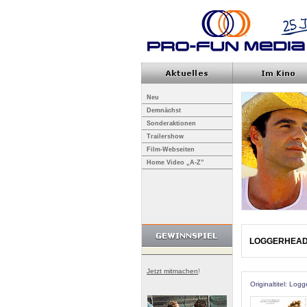
Neu
Demnächst
Sonderaktionen
Trailershow
Film-Webseiten
Home Video „A-Z”
LOGGERHEA
Jetzt mitmachen
!
Originaltitel: Log