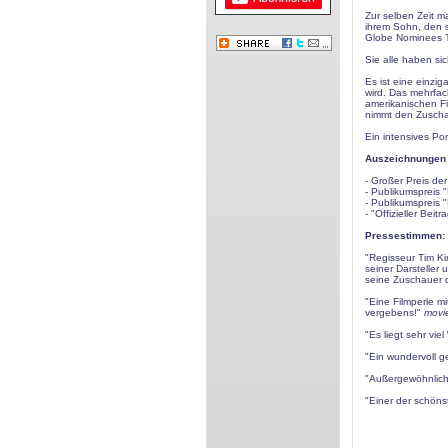
Zur selben Zeit 
ihrem Sohn, den 
Globe Nominees Te
Sie alle haben si
Es ist eine einzig
wird. Das mehrfa
amerikanischen Fi
nimmt den Zuscha
Ein intensives Po
Auszeichnungen /
- Großer Preis de
- Publikumspreis "
- Publikumspreis "
- "Offizieller Bei
Pressestimmen:
"Regisseur Tim Ki
seiner Darsteller
seine Zuschauer d
"Eine Filmperle m
vergebens!"
movie
"Es liegt sehr vi
"Ein wundervoll g
"Außergewöhnlich..
"Einer der schöns