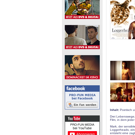
Inhalt:
Poetisch un
Drei Lebenswege,
Film, in dem jede
Mark, der sensibl
Loggerheads, eine
entsteht eine zag