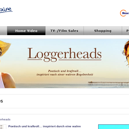
DS
gerheads
Poetisch und kraftvoll… inspiriert durch eine wahre