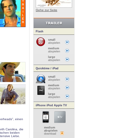
Gehe zur Seite
Flash
small
abspielen
medium
abspielen
large
abspielen
Quicktime / iPad
small
abspielen
medium
abspielen
large
abspielen
iPhone iPod Apple TV
gerheads", einen
medium
rth Carolina, die
abspielen
wischen beiden
download
tensive Liebe.