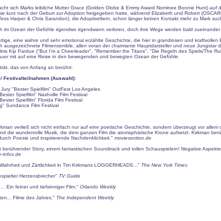
macht sich Marks leibliche Mutter Grace (Golden Globe & Emmy Award Nominee Bonnie Hunt) auf 
sie kurz nach der Geburt zur Adoption freigegeben hatte, während Elizabeth und Robert (OSCA
ss Harper & Chris Sarandon), die Adoptiveltern, schon länger keinen Kontakt mehr zu Mark suc
ch im Ozean der Gefühle irgendwo irgendwann verloren, doch ihre Wege werden bald zueinander 
artige, eine wahre und sehr emotional erzählte Geschichte, die hier in grandiosen und kraftvollen B
ch ausgezeichnete Filmensemble, allen voran der charmante Hauptdarsteller und neue Jungstar 
lms Kip Pardue ("But I'm a Cheerleader", "Remember the Titans", "Die Regeln des Spiels/The Rule
uer mit auf eine Reise in den bewegenden und bewegten Ozean der Gefühle.
rträt, das von Anfang an berührt.
 Festivalteilnahmen (Auswahl):
r Jury "Bester Spielfilm" OutFest Los Angeles
Bester Spielfilm" Nashville Film Festival
Bester Spielfilm" Florida Film Festival
trag" Sundance Film Festival
rkman verließ sich nicht einfach nur auf eine poetische Geschichte, sondern überzeugt vor allem d
 und die wundervolle Musik, die dem ganzen Film die atomsphärische Krone aufsetzt. Kirkman berü
urch Poesie und inspirierende Nachdenklichkeit."
moviesection.de
it berührender Story, einem fantastischen Soundtrack und tollen Schauspielern! Negative Aspekte
-infos.de
el Wahrheit und Zärtlichkeit in Tim Kirkmans LOGGERHEADS..."
The New York Times
espielter Herzensbrecher"
TV Guide
. Ein feiner und tiefsinniger Film."
Orlando Weekly
ten... Filme des Jahres."
The Independent Weekly