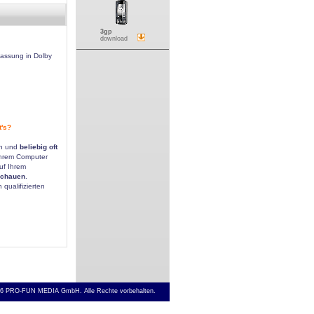
3gp
download
assung in Dolby
t's?
n
en und
beliebig oft
hrem Computer
uf Ihrem
chauen
.
qualifizierten
6 PRO-FUN MEDIA GmbH. Alle Rechte vorbehalten.