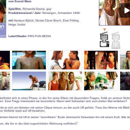
von Svend Wam
Spielfilm
, Romantik-Drama, gay
Produktionsland / Jahr:
Norwegen, Schweden 1996
mit
Hampus Björck, Nicolai Cleve Broch, Ewa Fröling,
Helge Jordal
Label/Studio:
PRO-FUN MEDIA
efindet sich in einer Phase, in der ihn seine Eltern mit dauernden Fragen, Kritik an seinem Verh
n. Eine Frage interessiert sie besonders: Wann wird Sebastian sich zum ersten Mal verlieben?
ibt er sich am liebsten mit seiner Clique herum, zu der auch Ulf gehört. Trotz des flirtens mit Mä
ine Gefühle stark auf Ulf beziehen.
enten Abend mit Ulf in seiner "sturmfreien" Bude überrascht Sebastian ihn mit einem Kuß. Wie wi
ern, die ihn in der übel zugerichteten Wohnung vorfinden?