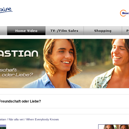
reundschaft oder Liebe?
bastian / När alla vet / When Everybody Knows