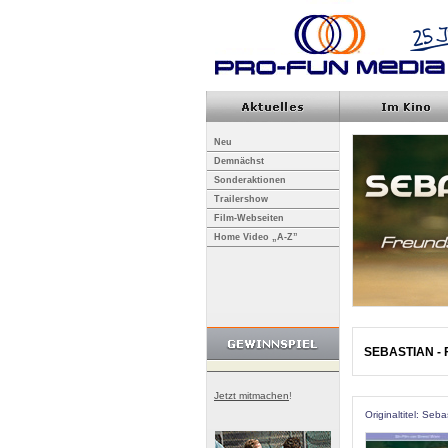
Neu
Demnächst
Sonderaktionen
Trailershow
Film-Webseiten
Home Video „A-Z”
SEBASTIAN - F
Jetzt mitmachen
!
Originaltitel: Se