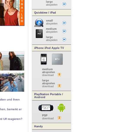
large
abspielen
Quicktime / iPad
small
abspielen
medium
abspielen
large
abspielen
iPhone iPod Apple TV
medium
abspielen
download
large
abspielen
download
PlayStation Portable /
Android
alten und ihren
dchen, bemerkt er
PSP
download
rd Ulf reagieren?
Handy