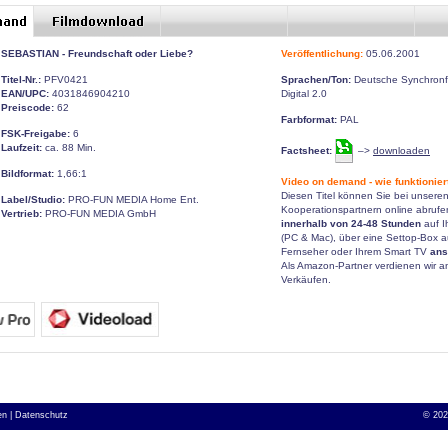
SEBASTIAN - Freundschaft oder Liebe?
Veröffentlichung:
05.06.2001
Titel-Nr.:
PFV0421
Sprachen/Ton:
Deutsche Synchronf
EAN/UPC:
4031846904210
Digital 2.0
Preiscode:
62
Farbformat:
PAL
FSK-Freigabe:
6
Laufzeit:
ca. 88 Min.
Factsheet:
–>
downloaden
Bildformat:
1,66:1
Video on demand - wie funktionier
Diesen Titel können Sie bei unsere
Label/Studio:
PRO-FUN MEDIA Home Ent.
Kooperationspartnern online abruf
Vertrieb:
PRO-FUN MEDIA GmbH
innerhalb von 24-48 Stunden
auf I
(PC & Mac), über eine Settop-Box a
Fernseher oder Ihrem Smart TV
ans
Als Amazon-Partner verdienen wir an 
Verkäufen.
n |
Datenschutz
©
202