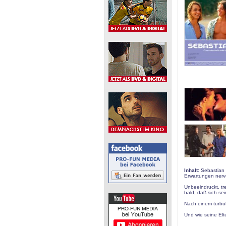
Inhalt:
Sebastian b
Erwartungen nerve
Unbeeindruckt, tre
bald, daß sich se
Nach einem turbul
Und wie seine Elt