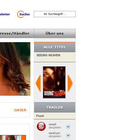
zurück
Flash
small
abspielen
medium
abspielen