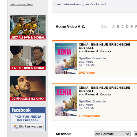
Jetzt mitmachen
!
Eine Liebeserklärung an das Leben!
Home Video A-Z:
Alle
A
B
C
D
E
XENIA - EINE NEUE GRIECHISCHE
ODYSSEE
von Panos H. Koutras
Spielfilm, Dramödie
gay, metro
ca. 124 Min.
DVD-Video
XENIA - EINE NEUE GRIECHISCHE
ODYSSEE
von Panos H. Koutras
Spielfilm, Dramödie
gay, metro
ca. 124 Min.
Filmdownload
Auswahl: