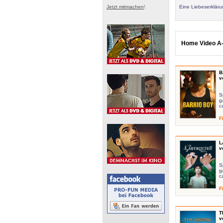
Jetzt mitmachen
!
Eine Liebeserklär
Home Video A-
B
v
S
g
c
F
L
v
S
g
c
F
T
v