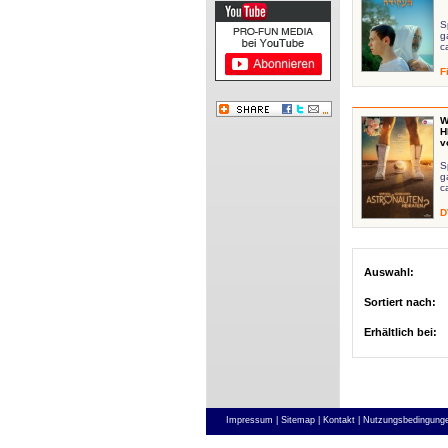
Sp
g
c
F
W
H
v
S
g
c
D
Auswahl:
Sortiert nach:
Erhältlich bei:
Impressum |
Sitemap |
Kontakt |
Nutzungsbedingunge