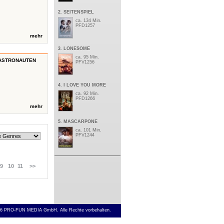
2. SEITENSPIEL
ca. 134 Min.
PFD1257
mehr
3. LONESOME
ca. 95 Min.
 ASTRONAUTEN
PFV1256
4. I LOVE YOU MORE
ca. 92 Min.
PFD1266
mehr
5. MASCARPONE
ca. 101 Min.
PFV1244
9
10
11
>>
6 PRO-FUN MEDIA GmbH. Alle Rechte vorbehalten.