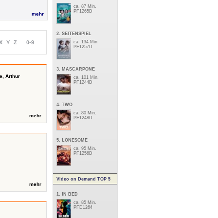
ca. 87 Min.
PF1265D
mehr
2. SEITENSPIEL
X
Y
Z
0-9
ca. 134 Min.
PF1257D
3. MASCARPONE
, Arthur
ca. 101 Min.
PF1244D
4. TWO
ca. 80 Min.
mehr
PF1248D
5. LONESOME
ca. 95 Min.
PF1256D
Video on Demand TOP 5
mehr
1. IN BED
ca. 85 Min.
PFD1264