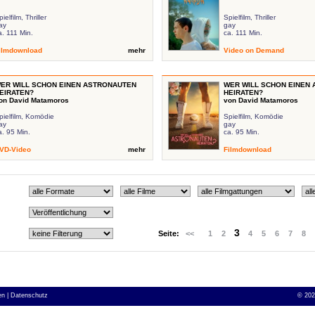
ielfilm, Thriller
Spielfilm, Thriller
ay
gay
a. 111 Min.
ca. 111 Min.
ilmdownload
mehr
Video on Demand
ER WILL SCHON EINEN ASTRONAUTEN
WER WILL SCHON EINEN
EIRATEN?
HEIRATEN?
on David Matamoros
von David Matamoros
pielfilm, Komödie
Spielfilm, Komödie
ay
gay
a. 95 Min.
ca. 95 Min.
VD-Video
mehr
Filmdownload
3
Seite:
<<
1
2
4
5
6
7
8
n |
Datenschutz
©
202