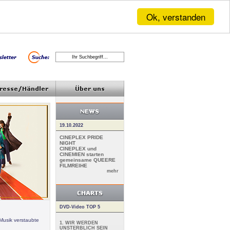
Ok, verstanden
19.10.2022
CINEPLEX PRIDE
NIGHT
CINEPLEX und
CINEMIEN starten
gemeinsame QUEERE
FILMREIHE
mehr
DVD-Video TOP 5
Musik verstaubte
1. WIR WERDEN
UNSTERBLICH SEIN