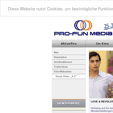
Diese Website nutzt Cookies, um bestmögliche Funktion
Neu
Demnächst
Sonderaktionen
Trailershow
Film-Webseiten
Home Video „A-Z”
LOVE & REVOLUTIO
Vorhang auf für e
Moralvorstellungen