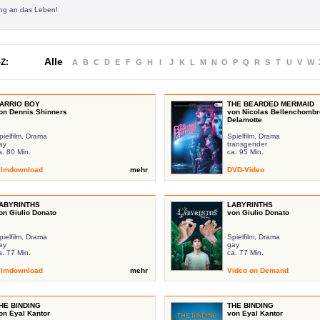
ung an das Leben!
Alle
Z:
A
B
C
D
E
F
G
H
I
J
K
L
M
N
O
P
Q
R
S
T
U
V
W
ARRIO BOY
THE BEARDED MERMAID
on Dennis Shinners
von Nicolas Bellenchombre
Delamotte
pielfilm, Drama
Spielfilm, Drama
ay
transgender
a. 80 Min.
ca. 95 Min.
ilmdownload
mehr
DVD-Video
ABYRINTHS
LABYRINTHS
on Giulio Donato
von Giulio Donato
pielfilm, Drama
Spielfilm, Drama
ay
gay
a. 77 Min.
ca. 77 Min.
ilmdownload
mehr
Video on Demand
HE BINDING
THE BINDING
on Eyal Kantor
von Eyal Kantor