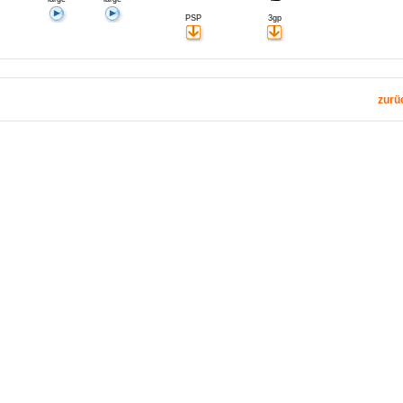
PSP
3gp
zurü