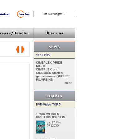
19.10.2022
CINEPLEX PRIDE
NIGHT
CINEPLEX und
CINEMIEN starten
gemeinsame QUEERE
FILMREIHE
mehr
DVD-Video TOP 5
1. WIR WERDEN
UNSTERBLICH SEIN
ca. 87 Min.
PF1265D