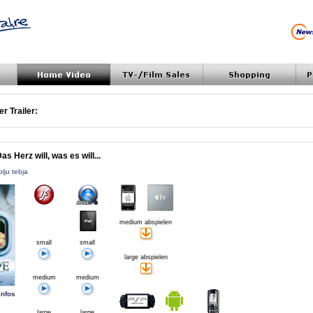
r Trailer:
s Herz will, was es will...
ublju tebja
medium abspielen
small
small
large abspielen
medium
medium
Infos
large
large