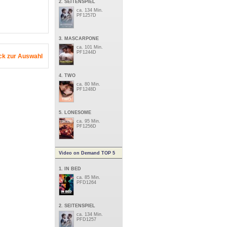
2. SEITENSPIEL
ca. 134 Min.
PF1257D
3. MASCARPONE
ca. 101 Min.
PF1244D
ck zur Auswahl
4. TWO
ca. 80 Min.
PF1248D
5. LONESOME
ca. 95 Min.
PF1256D
Video on Demand TOP 5
1. IN BED
ca. 85 Min.
PFD1264
2. SEITENSPIEL
ca. 134 Min.
PFD1257