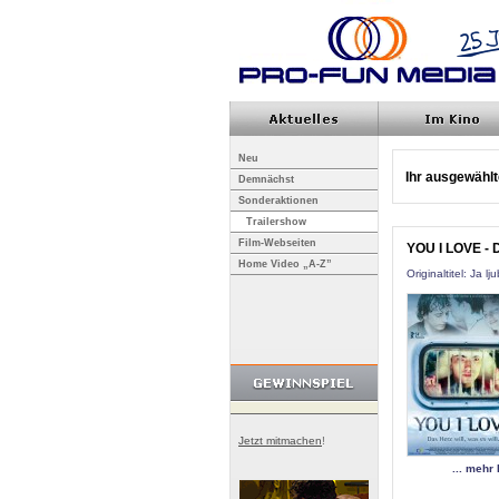
Neu
Ihr ausgewählte
Demnächst
Sonderaktionen
Trailershow
Film-Webseiten
YOU I LOVE - Da
Home Video „A-Z”
Originaltitel: Ja lj
Jetzt mitmachen
!
... mehr 