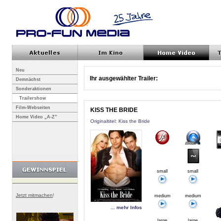
Neu
Ihr ausgewählter Trailer:
Demnächst
Sonderaktionen
Trailershow
Film-Webseiten
KISS THE BRIDE
Home Video „A-Z”
Originaltitel: Kiss the Bride
small
small
Jetzt mitmachen
!
medium
medium
... mehr Infos
large
large