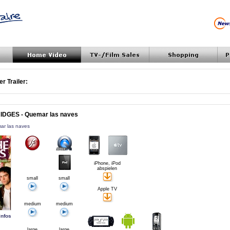
r Trailer:
DGES - Quemar las naves
mar las naves
iPhone, iPod
abspielen
small
small
Apple TV
medium
medium
Infos
large
large