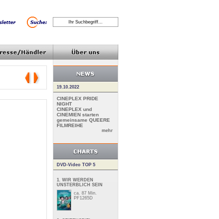
19.10.2022
CINEPLEX PRIDE
NIGHT
CINEPLEX und
CINEMIEN starten
gemeinsame QUEERE
FILMREIHE
mehr
DVD-Video TOP 5
1. WIR WERDEN
UNSTERBLICH SEIN
ca. 87 Min.
PF1265D