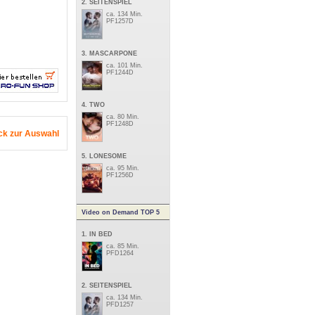
2. SEITENSPIEL
ca. 134 Min.
PF1257D
3. MASCARPONE
ca. 101 Min.
PF1244D
4. TWO
ca. 80 Min.
PF1248D
ck zur Auswahl
5. LONESOME
ca. 95 Min.
PF1256D
Video on Demand TOP 5
1. IN BED
ca. 85 Min.
PFD1264
2. SEITENSPIEL
ca. 134 Min.
PFD1257