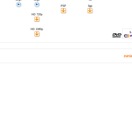
PSP
3gp
HD 720p
HD 1080p
zurü