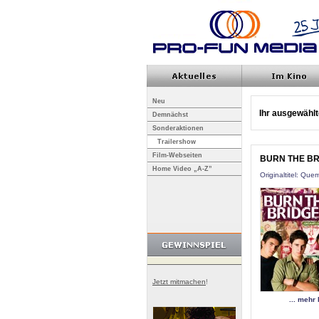
Neu
Ihr ausgewählte
Demnächst
Sonderaktionen
Trailershow
Film-Webseiten
BURN THE BRI
Home Video „A-Z”
Originaltitel: Que
Jetzt mitmachen
!
... mehr 