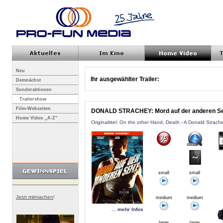
Neu
Ihr ausgewählter Trailer:
Demnächst
Sonderaktionen
Trailershow
Film-Webseiten
DONALD STRACHEY: Mord auf der anderen Se
Home Video „A-Z”
Originaltitel: On the other Hand, Death - A Donald Strach
small
small
Jetzt mitmachen
!
medium
medium
... mehr Infos
large
large