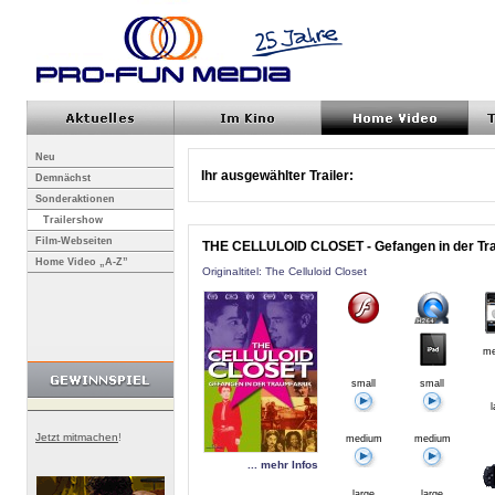
Neu
Ihr ausgewählter Trailer:
Demnächst
Sonderaktionen
Trailershow
Film-Webseiten
THE CELLULOID CLOSET - Gefangen in der Tr
Home Video „A-Z”
Originaltitel: The Celluloid Closet
me
small
small
l
Jetzt mitmachen
!
medium
medium
... mehr Infos
large
large