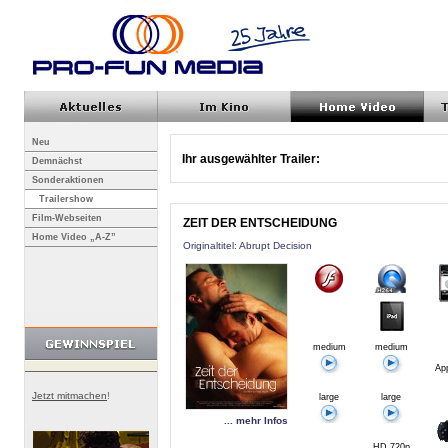
Neu
Ihr ausgewählter Trailer:
Demnächst
Sonderaktionen
Trailershow
Film-Webseiten
ZEIT DER ENTSCHEIDUNG
Home Video „A-Z”
Originaltitel: Abrupt Decision
medium
medium
App
Jetzt mitmachen
!
large
large
... mehr Infos
HD 720p