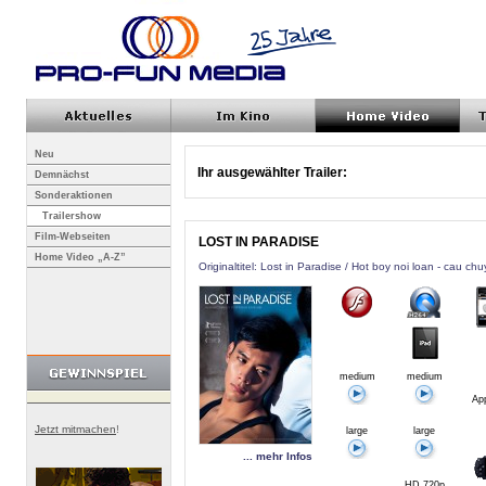
Neu
Ihr ausgewählter Trailer:
Demnächst
Sonderaktionen
Trailershow
Film-Webseiten
LOST IN PARADISE
Home Video „A-Z”
Originaltitel: Lost in Paradise / Hot boy noi loan - cau ch
medium
medium
App
Jetzt mitmachen
!
large
large
... mehr Infos
HD 720p