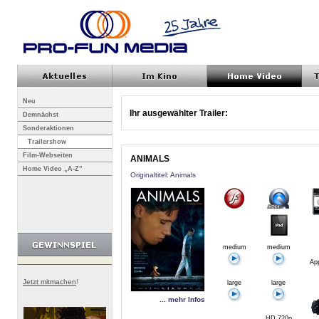
Neu
Ihr ausgewählter Trailer:
Demnächst
Sonderaktionen
Trailershow
Film-Webseiten
ANIMALS
Home Video „A-Z”
Originaltitel: Animals
medium
medium
App
Jetzt mitmachen
!
large
large
... mehr Infos
HD 720p