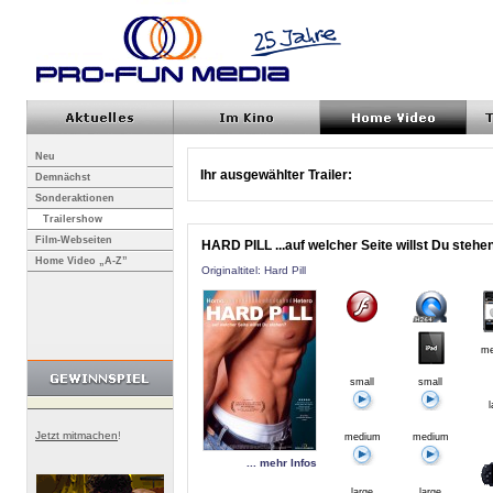
Neu
Ihr ausgewählter Trailer:
Demnächst
Sonderaktionen
Trailershow
Film-Webseiten
HARD PILL ...auf welcher Seite willst Du stehe
Home Video „A-Z”
Originaltitel: Hard Pill
me
small
small
l
Jetzt mitmachen
!
medium
medium
... mehr Infos
large
large