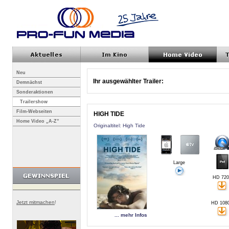
Neu
Ihr ausgewählter Trailer:
Demnächst
Sonderaktionen
Trailershow
Film-Webseiten
HIGH TIDE
Home Video „A-Z”
Originaltitel: High Tide
Large
HD 720
Jetzt mitmachen
!
HD 108
... mehr Infos