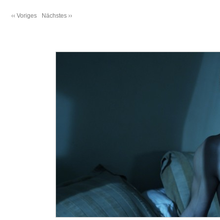
‹‹ Voriges
Nächstes ››