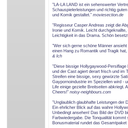
"LA-LA LAND ist ein sehenswerter Vertre
Schauspielerleistungen und richtig gute
und Komik gestaltet."
moviesection.de
"Regisseur Casper Andreas zeigt die Ab
Ironie und Komik. Leicht durchgeknallte
Leichtigkeit in das Drama. Schön besetzt
"Wer sich gerne schöne Männer ansieht
einen Hang zu Romantik und Tragik hat, s
& Ich
"Diese bissige Hollygaywood-Persiflage h
und der Cast agiert derart frisch und 
Streifen eine bissige, sexy gewürzte Sat
Gaypornoindustrie im Speziellen wird -
Life einige gezielte Breitseiten abkrieg
Cheers!"
noisy-neighbours.com
"Unglaublich glaubhafte Leistungen der Da
Ein ehrlicher Blick auf das wahre Hollyw
Unbedingt ansehen! Das Bild der DVD bie
Farbwiedergabe. Die Tonqualität kommt s
Bonusmaterial rundet das Gesamtpaket 