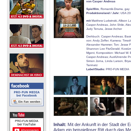
von Casper Andreas
Spielfilm
, Romantik-Drama, gay
Produktionsland / Jahr:
USA 20
mit
Matthew Ludwinski, Allison L
Casper Andreas, John Shile, Ale
Judy Tenuta, Jesse Archer
Drehbuch: Casper Andreas; Bas
von: Andy Zeffer; Kamera: Timoth
Alexander Hammer; Ton: Jesse Fe
Shannon Lee FitzGerald; Kostü
Mgeni; Komposition: Michael W. 
Casper Andreas; Ausführende Pr
Simon Jorna, Linda Larson, Brya
Taninatz
Label/Studio:
PRO-FUN MEDIA
Inhalt:
Mit der Ankunft in der Stadt der 
Adam ein beispielloser Ritt durch das Me