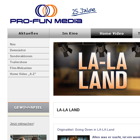
Neu
Demnächst
Sonderaktionen
Trailershow
Film-Webseiten
Home Video „A-Z”
LA-LA LAND
Jetzt mitmachen
!
Originaltitel: Going Down in LA-LA Land
Alles was er sucht, ist ein weni