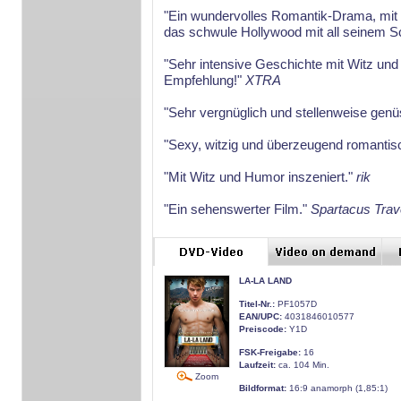
"Ein wundervolles Romantik-Drama, mit 
das schwule Hollywood mit all seinem S
"Sehr intensive Geschichte mit Witz und 
Empfehlung!"
XTRA
"Sehr vergnüglich und stellenweise genü
"Sexy, witzig und überzeugend romantis
"Mit Witz und Humor inszeniert."
rik
"Ein sehenswerter Film."
Spartacus Trav
LA-LA LAND
Titel-Nr.:
PF1057D
EAN/UPC:
4031846010577
Preiscode:
Y1D
FSK-Freigabe:
16
Laufzeit:
ca. 104 Min.
Zoom
Bildformat:
16:9 anamorph (1,85:1)