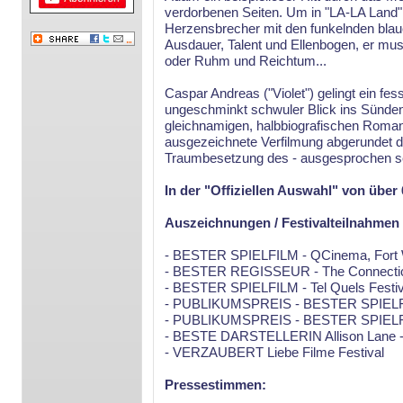
verdorbenen Seiten. Um in "LA-LA Land"
Herzensbrecher mit den funkelnden bla
Ausdauer, Talent und Ellenbogen, er mus
oder Ruhm und Reichtum...
Caspar Andreas ("Violet") gelingt ein fe
ungeschminkt schwuler Blick ins Sünde
gleichnamigen, halbbiografischen Roman 
ausgezeichnete Verfilmung abgerundet d
Traumbesetzung des - ausgesprochen se
In der "Offiziellen Auswahl" von über 
Auszeichnungen / Festivalteilnahmen
- BESTER SPIELFILM - QCinema, Fort 
- BESTER REGISSEUR - The Connecticu
- BESTER SPIELFILM - Tel Quels Festiva
- PUBLIKUMSPREIS - BESTER SPIELFIL
- PUBLIKUMSPREIS - BESTER SPIELFILM
- BESTE DARSTELLERIN Allison Lane - Ir
- VERZAUBERT Liebe Filme Festival
Pressestimmen: