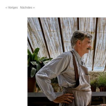
‹‹ Voriges
Nächstes ››