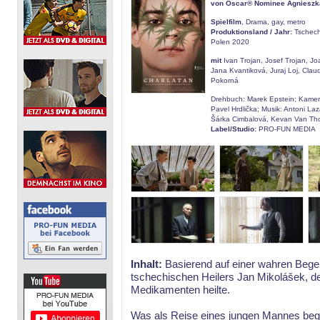
von Oscar® Nominee Agnieszk
Spielfilm
, Drama, gay, metro
Produktionsland / Jahr:
Tschechi
Polen 2020
mit
Ivan Trojan, Josef Trojan, J
Jana Kvantiková, Juraj Loj, Clau
Pokorná
Drehbuch: Marek Epstein; Kamera:
Pavel Hrdlička; Musik: Antoni La
Šárka Cimbalová, Kevan Van T
Label/Studio:
PRO-FUN MEDIA
Inhalt:
Basierend auf einer wahren Beg
tschechischen Heilers Jan Mikolášek, d
Medikamenten heilte.
Was als Reise eines jungen Mannes beginnt