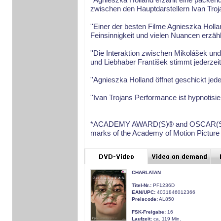
zwischen den Hauptdarstellern Ivan Troja
''Einer der besten Filme Agnieszka Holl
Feinsinnigkeit und vielen Nuancen erzählt
''Die Interaktion zwischen Mikolášek un
und Liebhaber František stimmt jederzeit
''Agnieszka Holland öffnet geschickt je
''Ivan Trojans Performance ist hypnotisie
*ACADEMY AWARD(S)® and OSCAR(S)® m
marks of the Academy of Motion Picture
CHARLATAN
Titel-Nr.:
PF1236D
EAN/UPC:
4031846012366
Preiscode:
AL850
FSK-Freigabe:
16
Laufzeit:
ca. 119 Min.