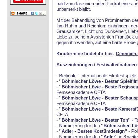
bald zum faszinierenden Porträt eines br
unbemerkt bleibt.
Mit der Behandlung von Prominenten de
ihm Ruhm und Reichtum einbringen, gerä
Grausamkeit, Licht und Dunkelheit, Lieb
Liebe zu seinem Assistenten František u
gegen ihn wenden, auf eine harte Probe 
Kinotermine findet ihr hier:
Cinemien.
Auszeichnungen / Festivalteilnahmen
- Berlinale - Internationale Filmfestspiele 
-
''Böhmischer Löwe - Bester Spielfilm
-
''Böhmischer Löwe - Beste Regisseur
Fernsehakademie ČFTA
-
''Böhmischer Löwe - Bester Schauspie
Fernsehakademie ČFTA
-
''Böhmischer Löwe - Beste Kameraf
ČFTA
-
''Böhmischer Löwe - Bester Ton''
- T
- Nominierung für den
''Böhmischen Lö
-
''Adler - Bestes Kostümdesign''
- Po
- Nominierung für den
''Adler''
in 8 weit