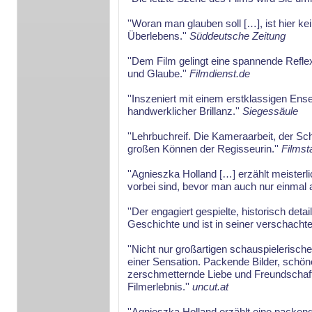
''Woran man glauben soll […], ist hier 
Überlebens.''
Süddeutsche Zeitung
''Dem Film gelingt eine spannende Reflex
und Glaube.''
Filmdienst.de
''Inszeniert mit einem erstklassigen Ens
handwerklicher Brillanz.''
Siegessäule
''Lehrbuchreif. Die Kameraarbeit, der Sch
großen Können der Regisseurin.''
Filmst
''Agnieszka Holland […] erzählt meisterl
vorbei sind, bevor man auch nur einmal 
''Der engagiert gespielte, historisch de
Geschichte und ist in seiner verschachtel
''Nicht nur großartigen schauspielerisc
einer Sensation. Packende Bilder, schö
zerschmetternde Liebe und Freundschaf
Filmerlebnis.''
uncut.at
''Agnieszka Holland erzählt eine packen