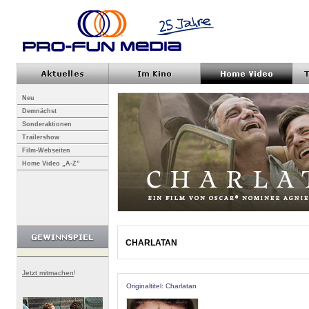
Neu
Demnächst
Sonderaktionen
Trailershow
Film-Webseiten
Home Video „A-Z”
CHARLATAN
Jetzt mitmachen
!
Originaltitel: Charlatan