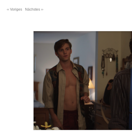
‹‹ Voriges
Nächstes ››