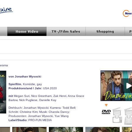
marama
von Jonathan Wysocki
Spielfilm
, Komödie, gay
Produktionsland / Jahr:
USA 2020
mit
Megan Suri, Nico Greetham, Zak Henri, Anna Grace
Barlow, Nick Pugliese, Danielle Kay
Drehbuch: Jonathan Wysocki; Kamera: Todd Bell;
Schnitt: Christine Kim; Musik: Chanda Dancy;
Produzenten: Jonathan Wysocki, Yue Wang
Label/Studio:
PRO-FUN MEDIA