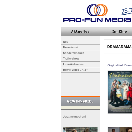
Neu
DRAMARAMA
Demnächst
Sonderaktionen
Trailershow
Film-Webseiten
Originaltitel: Dra
Home Video „A-Z”
Jetzt mitmachen
!