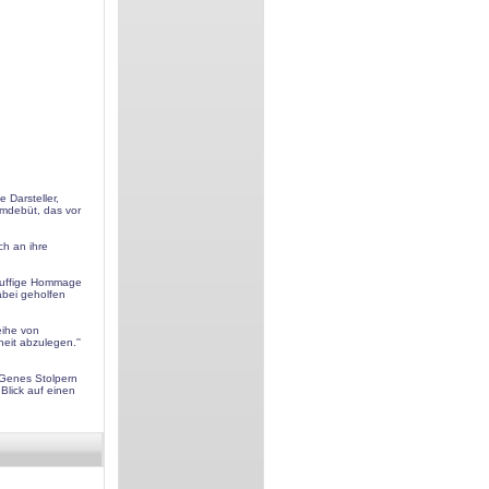
 Darsteller,
lmdebüt, das vor
ch an ihre
 knuffige Hommage
abei geholfen
eihe von
eit abzulegen.''
d Genes Stolpern
Blick auf einen