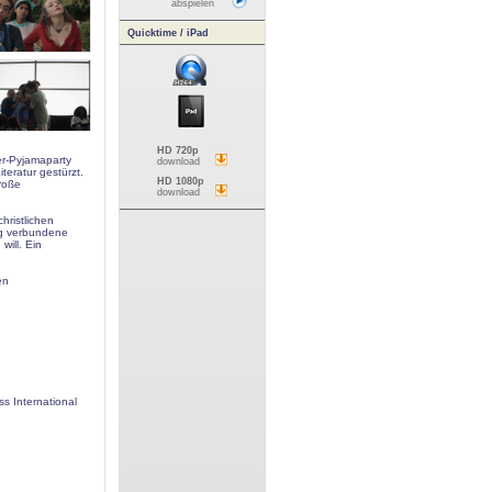
abspielen
Quicktime / iPad
HD 720p
er-Pyjamaparty
download
eratur gestürzt.
HD 1080p
roße
download
hristlichen
ng verbundene
will. Ein
en
ss International