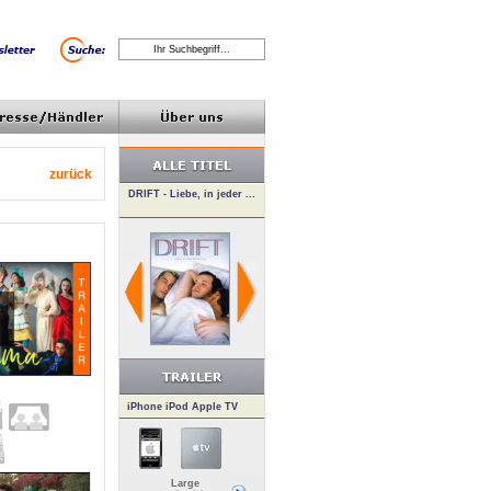
zurück
iPhone iPod Apple TV
Large