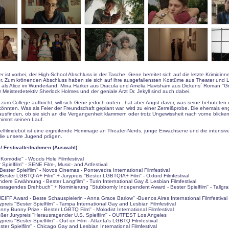
ist vorbei, der High-School Abschluss in der Tasche. Gene bereitet sich auf die letzte Krimidinn
r. Zum krönenden Abschluss haben sie sich auf ihre ausgefallensten Kostüme aus Theater und Lit
ch als Alice im Wunderland, Mina Harker aus Dracula und Amelia Havisham aus Dickens´ Roman ''G
 Meisterdetektiv Sherlock Holmes und der geniale Arzt Dr. Jekyll sind auch dabei.
zum College aufbricht, will sich Gene jedoch outen - hat aber Angst davor, was seine behüteten c
nnten. Was als Feier der Freundschaft geplant war, wird zu einer Zerreißprobe. Die ehemals e
sfinden, ob sie sich an die Vergangenheit klammern oder trotz Ungewissheit nach vorne blicken 
nimmt seinen Lauf.
ielfilmdebüt ist eine ergreifende Hommage an Theater-Nerds, junge Erwachsene und die intensiv
die unsere Jugend prägen.
 Festivalteilnahmen (Auswahl):
e Komödie'' - Woods Hole Filmfestival
r Spielfilm'' - SENE Film-, Music- and Artfestival
'Bester Spielfilm'' - Novos Cinemas - Pontevedra International Filmfestival
'Bester LGBTQIA+ Film'' + Jurypreis ''Bester LGBTQIA+ Film'' - Oxford Filmfestival
ndere Erwähnung - Bester Langfilm'' - Turin International Gay & Lesbian Filmfestival
usragendes Drehbuch'' + Nominierung ''Stubbornly Independent Award - Bester Spielfilm'' - Tallgra
UEIFF Award - Beste Schauspielerin - Anna Grace Barlow'' -Buenos Aires International Filmfestival
preis ''Bester Spielfilm'' - Tampa International Gay and Lesbian Filmfestival
nny Bunny Prize - Bester LGBTQ Film'' - Molodist International Filmfestival
ßer Jurypreis ''Herausragender U.S. Spielfilm'' - OUTFEST Los Angeles
preis ''Bester Spielfilm'' - Out on Film - Atlanta's LGBTQ Filmfestival
ster Spielfilm'' - Chicago Gay and Lesbian International Filmfestival