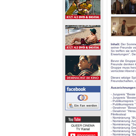
Inhalt:
Der Sommer 
seiner Freunde vo
So treffen sie si
Erwartungen''. Der
Bevor die Gruppe 
Freunde denken kö
Gruppe muss herau
verrückter Abend 
Dieses witzige Sp
Freundschaften, 
Auszeichnungen /
- Jurypreis ''Best
- Jurypreis ''Beste
- Publikumspreis '
- Publikumspreis '
- Gewinner ''Beso
- Gewinner ''Hera
Filmfestival
- Nominierung ''B
- Nominierung Jury
- Nominierung ''Su
- Nominierung Gro
- Nominierung Jury
- Nominierung ''Be