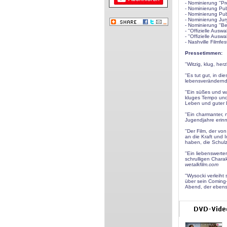
- Nominierung ''Pr
- Nominierung Publi
- Nominierung Publ
- Nominierung Jury
- Nominierung ''Be
- ''Offizielle Ausw
- ''Offizielle Aus
- Nashville Filmfes
Pressetimmen:
''Witzig, klug, he
''Es tut gut, in 
lebensverändernd
''Ein süßes und w
kluges Tempo und 
Leben und guter 
''Ein charmanter,
Jugendjahre erin
''Der Film, der v
an die Kraft und 
haben, die Schulz
''Ein liebenswert
schrulligen Chara
wetalkfilm.com
''Wysocki verleiht
über sein Coming-
Abend, der ebenso