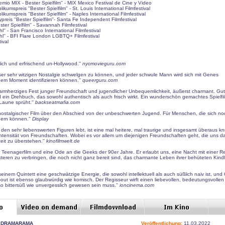
emio MIX - Bester Spielfilm'' - MIX Mexico Festival de Cine y Video
kumspreis ''Bester Spielfilm'' - St. Louis International Filmfestival
ikumspreis ''Bester Spielfilm'' - Naples International Filmfestival
preis ''Bester Spielfilm''- Santa Fe Independent Filmfestival
ster Spielfilm'' - Savannah Filmfestival
ahl'' - San Francisco International Filmfestival
wahl'' - BFI Flare London LGBTQ+ Filmfestival
tival
rzlich und erfrischend un-Hollywood.''
nycmovieguru.com
dieser sehr witzigen Nostalgie schwelgen zu können, und jeder schwule Mann wird sich mit Genes
em Moment identifizieren können.''
queerguru.com
armherziges Fest junger Freundschaft und jugendlicher Unbequemlichkeit, äußerst charmant. Gute
ein Drehbuch, das sowohl authentisch als auch frisch wirkt. Ein wunderschön gemachtes Spielfi
Laune sprüht.''
backseatmafia.com
 nostalgischer Film über den Abschied von der unbeschwerten Jugend. Für Menschen, die sich no
nern können.''
Display
on den sehr liebenswerten Figuren lebt, ist eine mal heitere, mal traurige und insgesamt überaus
Intensität von Freundschaften. Wobei es vor allem um diejenigen Freundschaften geht, die uns d
eit zu überstehen.''
kinofilmwelt.de
er Teenagerfilm und eine Ode an die Geeks der 90er Jahre. Er erlaubt uns, eine Nacht mit einer R
kteren zu verbringen, die noch nicht ganz bereit sind, das charmante Leben ihrer behüteten Kindh
 seinem Quintett eine geschwätzige Energie, die sowohl intellektuell als auch süßlich naiv ist, un
out ist ebenso glaubwürdig wie komisch. Der Regisseur wirft einen liebevollen, bedeutungsvollen 
 bittersüß wie unvergesslich gewesen sein muss.''
ioncinema.com
DRAMARAMA
Veröffentlichung:
11.03.2022