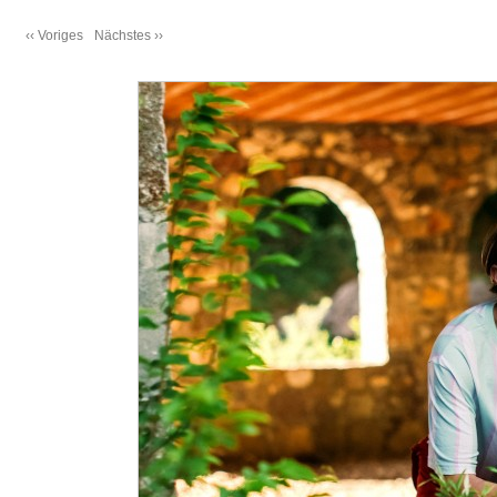
‹‹ Voriges
Nächstes ››