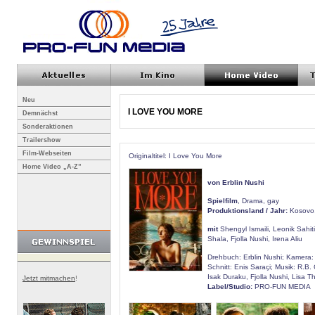
Neu
I LOVE YOU MORE
Demnächst
Sonderaktionen
Trailershow
Film-Webseiten
Originaltitel: I Love You More
Home Video „A-Z”
von Erblin Nushi
Spielfilm
, Drama, gay
Produktionsland / Jahr:
Kosovo,
mit
Shengyl Ismaili, Leonik Sahi
Shala, Fjolla Nushi, Irena Aliu
Drehbuch: Erblin Nushi; Kamera:
Schnitt: Enis Saraçi; Musik: R.B.
Isak Duraku, Fjolla Nushi, Lisa T
Jetzt mitmachen
!
Label/Studio:
PRO-FUN MEDIA