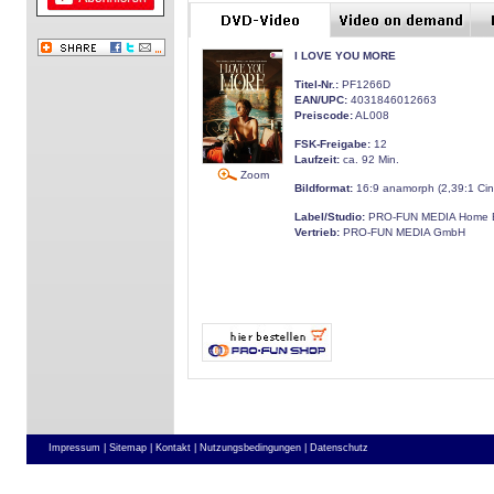
I LOVE YOU MORE
Titel-Nr.:
PF1266D
EAN/UPC:
4031846012663
Preiscode:
AL008
FSK-Freigabe:
12
Laufzeit:
ca. 92 Min.
Zoom
Bildformat:
16:9 anamorph (2,39:1 Ci
Label/Studio:
PRO-FUN MEDIA Home E
Vertrieb:
PRO-FUN MEDIA GmbH
Impressum |
Sitemap |
Kontakt |
Nutzungsbedingungen |
Datenschutz