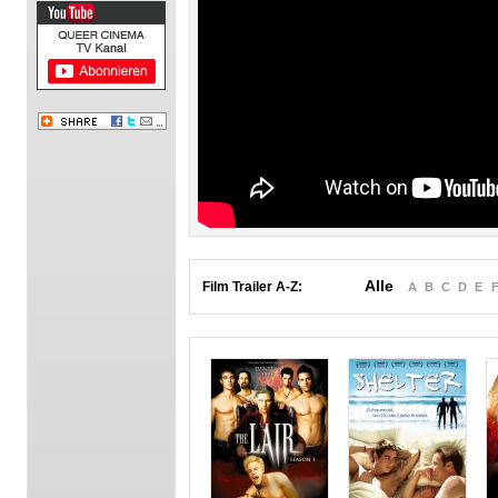
Alle
Film Trailer A-Z:
A
B
C
D
E