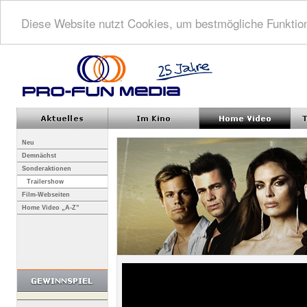
Diese Website nutzt Cookies, um bestmögliche Funktion
Neu
Demnächst
Sonderaktionen
Trailershow
Film-Webseiten
Home Video „A-Z”