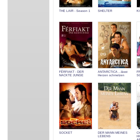
THE LAIR - Season 1
SHELTER
K
FÉRFIAKT - DER
ANTARCTICA ...lässt
F
NACKTE JUNGE
Herzen schmelzen
S
SOCKET
DER MANN MEINES
C
LEBENS
H
A