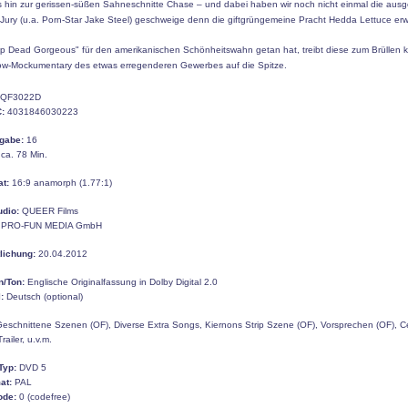
is hin zur gerissen-süßen Sahneschnitte Chase – und dabei haben wir noch nicht einmal die aus
 Jury (u.a. Porn-Star Jake Steel) geschweige denn die giftgrüngemeine Pracht Hedda Lettuce er
p Dead Gorgeous" für den amerikanischen Schönheitswahn getan hat, treibt diese zum Brüllen 
ow-Mockumentary des etwas erregenderen Gewerbes auf die Spitze.
QF3022D
:
4031846030223
gabe:
16
ca. 78 Min.
at:
16:9 anamorph (1.77:1)
udio:
QUEER
Films
PRO-FUN MEDIA GmbH
tlichung:
20.04.2012
n/Ton:
Englische Originalfassung in Dolby Digital 2.0
:
Deutsch (optional)
eschnittene Szenen (OF), Diverse Extra Songs, Kiernons Strip Szene (OF), Vorsprechen (OF), Ce
railer, u.v.m.
Typ:
DVD 5
at:
PAL
ode:
0 (codefree)