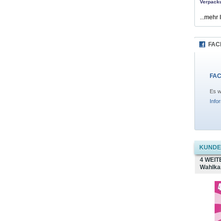
Verpack
...mehr 
FAC
FAC
Es w
Info
KUNDEN
4 WEIT
Wahlka