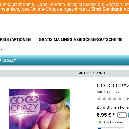
Einkaufserlebnis. Dabei werden beispielsweise die Session-In
ionsumfang des Online-Shops eingeschränkt.
Sind Sie damit nic
REIS /AKTIONEN
GRATIS-MAILINGS & GESCHENKGUTSCHEINE
Y"
O CRAZY
ARTIKEL 1 VON 1
GO GO CRA
ArtNr.: QF3022D
Ke
Zum Brüllen kom
6,95
€
*
Sofort lieferbar.