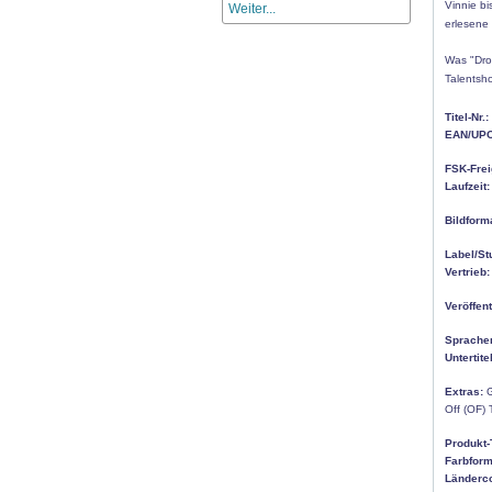
Vinnie b
Weiter...
erlesene
Was "Dro
Talentsh
Titel-Nr.:
EAN/UPC
FSK-Frei
Laufzeit:
Bildform
Label/St
Vertrieb:
Veröffen
Sprache
Untertitel
Extras:
G
Off (OF) T
Produkt-
Farbform
Länderc