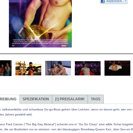
ANZEIGEN
?
REIBUNG
SPEZIFIKATION
[!]
PREISALARM!
TAGS
y, selbstverliebte und schamlose Go-go-Boys gehen über Leichen, wenn es darum geht, wer von
des Jahres gewählt wird.
seur Fred Caruso ("The Big Gay Musical") schenkt uns in "Go Go Crazy" eine wilde Schar losgelös
re, die vor Bosheiten nur so strotzen: von der blauäugigen Broadway-Queen Ken, über Sex-on-Di