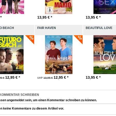
 *
13,95
€ *
13,95
€ *
O BEACH
FAIR HAVEN
BEAUTIFUL LOVE
12,95
€ *
12,95
€ *
13,95
€ *
95 €
UVP
13,95 €
 KOMMENTAR SCHREIBEN
ssen
angemeldet
sein, um einen Kommentar schreiben zu können.
en keine Kommentare zu diesem Artikel vor.