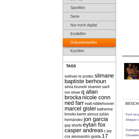
Spielfilm
Serie
Nur noch digital
Erotikfilm
Dokumentarfilm
Kurzfilm
TAGS
slimane
sullivan le postec
baptiste berhoun
silvia brunelli
shamim sarif
q allan
ron oliver
brocka
nicole conn
ned farr
matt riddlehoover
BESCH
marcel gisler
katherine
brooks
karim aïnouz
julián
Fünf sex
jon garcia
hernández
Stripper 
eytan fox
gay shorts
casper andreas
Kultregis
c jay
17
Charakte
cox
alessandro guida