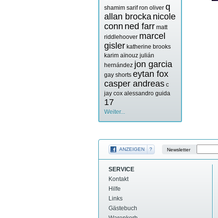
q
shamim sarif
ron oliver
allan brocka
nicole
conn
ned farr
matt
marcel
riddlehoover
gisler
katherine brooks
karim aïnouz
julián
jon garcia
hernández
eytan fox
gay shorts
casper andreas
c
jay cox
alessandro guida
17
Weiter...
ANZEIGEN
?
Newsletter
SERVICE
Kontakt
Hilfe
Links
Gästebuch