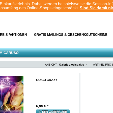
Einkaufserlebnis. Dabei werden beispielsweise die Session-In
ionsumfang des Online-Shops eingeschränkt.
Sind Sie damit nic
REIS /AKTIONEN
GRATIS-MAILINGS & GESCHENKGUTSCHEINE
 M CARUSO
ANSICHT:
Galerie zweispaltig
ARTIKEL PRO S
GO GO CRAZY
6,95
€ *
IN DEN WARENKORB