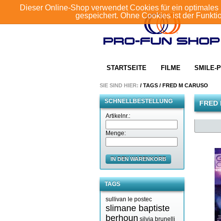
Dieser Online-Shop verwendet Cookies für ein optimales 
gespeichert. Ohne Cookies ist der Funkt
STARTSEITE
FILME
SMILE-P
SIE SIND HIER:
/
TAGS
/
FRED M CARUSO
SCHNELLBESTELLUNG
FRED
Artikelnr.:
Menge:
IN DEN WARENKORB
TAGS
sullivan le postec
slimane baptiste
berhoun
silvia brunelli