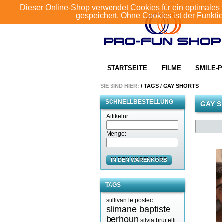
Dieser Online-Shop verwendet Cookies für ein optimales 
gespeichert. Ohne Cookies ist der Funkt
STARTSEITE
FILME
SMILE-P
SIE SIND HIER:
/
TAGS
/
GAY SHORTS
SCHNELLBESTELLUNG
GAY 
Artikelnr.:
Menge:
IN DEN WARENKORB
TAGS
sullivan le postec
slimane baptiste
berhoun
silvia brunelli