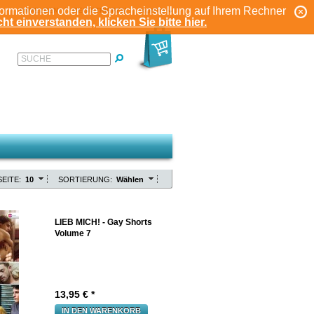
formationen oder die Spracheinstellung auf Ihrem Rechner
ANMELDEN
REGISTRIEREN
KONTO
ht einverstanden, klicken Sie bitte hier.
SUCHE
EITE:
10
SORTIERUNG:
Wählen
LIEB MICH! - Gay Shorts
Volume 7
13,95
€ *
IN DEN WARENKORB