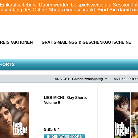
Einkaufserlebnis. Dabei werden beispielsweise die Session-In
ionsumfang des Online-Shops eingeschränkt.
Sind Sie damit nic
REIS /AKTIONEN
GRATIS-MAILINGS & GESCHENKGUTSCHEINE
SHORTS
ANSICHT:
Galerie zweispaltig
ARTIKEL PRO S
LIEB MICH! - Gay Shorts
Volume 6
9,95
€ *
IN DEN WARENKORB