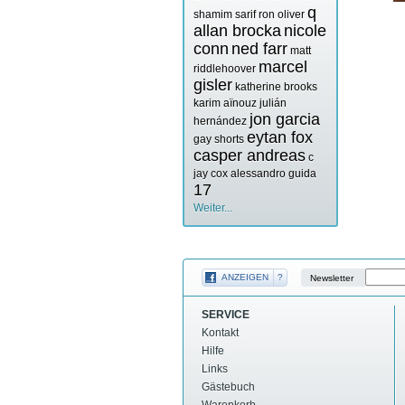
q
shamim sarif
ron oliver
allan brocka
nicole
conn
ned farr
matt
marcel
riddlehoover
gisler
katherine brooks
karim aïnouz
julián
jon garcia
hernández
eytan fox
gay shorts
casper andreas
c
jay cox
alessandro guida
17
Weiter...
ANZEIGEN
?
Newsletter
SERVICE
Kontakt
Hilfe
Links
Gästebuch