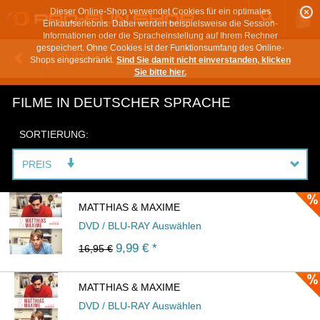
Dieser Online-Shop verwendet Cookies für ein optimales
Einkaufserlebnis. Dabei werden beispielsweise die Session-
Informationen oder die Spracheinstellung auf Ihrem Rechner
gespeichert. Ohne Cookies ist der Funktionsumfang des Online-
ZURÜCK
Shops eingeschränkt.
Sind Sie damit nicht einverstanden, klicken
Sie bitte hier.
FILME IN DEUTSCHER SPRACHE
SORTIERUNG:
PREIS
MATTHIAS & MAXIME
DVD / BLU-RAY Auswählen
9,99
€ *
16,95 €
MATTHIAS & MAXIME
DVD / BLU-RAY Auswählen