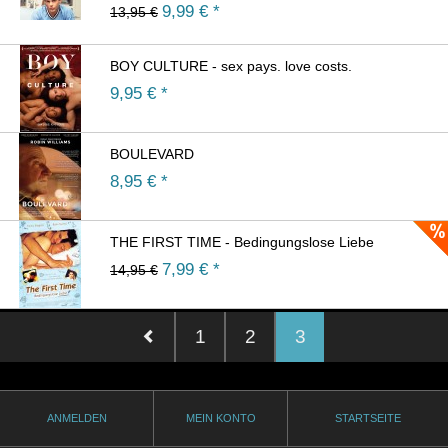
9,99
€ *
13,95 €
BOY CULTURE - sex pays. love costs.
9,95
€ *
BOULEVARD
8,95
€ *
THE FIRST TIME - Bedingungslose Liebe
7,99
€ *
14,95 €
1
2
3
ANMELDEN
MEIN KONTO
STARTSEITE