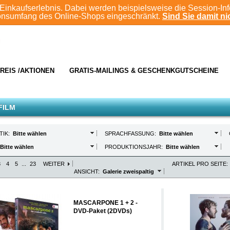
Einkaufserlebnis. Dabei werden beispielsweise die Session-In
ionsumfang des Online-Shops eingeschränkt.
Sind Sie damit nic
REIS /AKTIONEN
GRATIS-MAILINGS & GESCHENKGUTSCHEINE
FILM
TIK:
Bitte wählen
SPRACHFASSUNG:
Bitte wählen
Bitte wählen
PRODUKTIONSJAHR:
Bitte wählen
3
4
5
...
23
WEITER
ARTIKEL PRO SEITE:
ANSICHT:
Galerie zweispaltig
MASCARPONE 1 + 2 -
DVD-Paket (2DVDs)