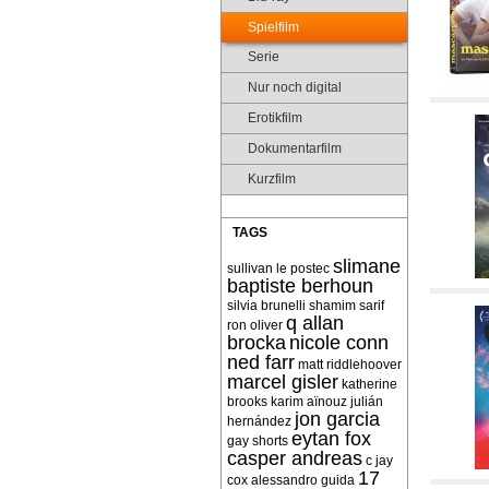
Spielfilm
Serie
Nur noch digital
Erotikfilm
Dokumentarfilm
Kurzfilm
TAGS
slimane
sullivan le postec
baptiste berhoun
silvia brunelli
shamim sarif
q allan
ron oliver
brocka
nicole conn
ned farr
matt riddlehoover
marcel gisler
katherine
brooks
karim aïnouz
julián
jon garcia
hernández
eytan fox
gay shorts
casper andreas
c jay
17
cox
alessandro guida