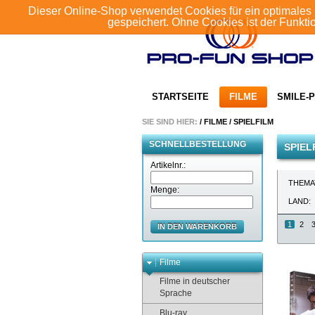
Dieser Online-Shop verwendet Cookies für ein optimales 
gespeichert. Ohne Cookies ist der Funkt
STARTSEITE
FILME
SMILE-P
SIE SIND HIER:
/
FILME
/
SPIELFILM
SCHNELLBESTELLUNG
SPIEL
Artikelnr.:
THEMA
Menge:
LAND:
1
2
IN DEN WARENKORB
Filme
Filme in deutscher
Sprache
Blu-ray