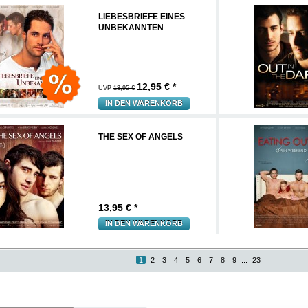
LIEBESBRIEFE EINES
UNBEKANNTEN
12,95
€ *
UVP
13,95 €
IN DEN WARENKORB
THE SEX OF ANGELS
13,95
€ *
IN DEN WARENKORB
1
2
3
4
5
6
7
8
9
...
23