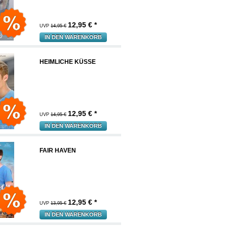
12,95
€ *
UVP
14,95 €
IN DEN WARENKORB
HEIMLICHE KÜSSE
12,95
€ *
UVP
14,95 €
IN DEN WARENKORB
FAIR HAVEN
12,95
€ *
UVP
13,95 €
IN DEN WARENKORB