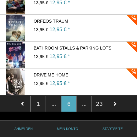
12,95
€ *
13,95 €
ORFEOS TRAUM
12,95
€ *
13,95 €
BATHROOM STALLS & PARKING LOTS
12,95
€ *
13,95 €
DRIVE ME HOME
12,95
€ *
13,95 €
1
...
6
...
23
ANMELDEN
MEIN KONTO
STARTSEITE