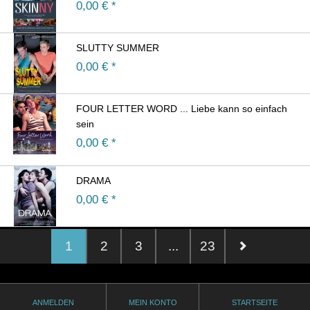
0,00
€ *
SLUTTY SUMMER
0,00
€ *
FOUR LETTER WORD ... Liebe kann so einfach
sein
0,00
€ *
DRAMA
0,00
€ *
1
2
3
...
23
ANMELDEN
MEIN KONTO
STARTSEITE