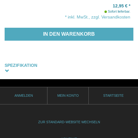
12,95
€
*
Sofort lieferbar.
* inkl. MwSt., zzgl. Versandkosten
IN DEN WARENKORB
SPEZIFIKATION
Sprachfassung
Albanisch, Englische Originalfassung - Untertitel: Deutsch
(optional)
ANMELDEN
MEIN KONTO
STARTSEITE
Thematik
gay
Genre
ZUR STANDARD-WEBSITE WECHSELN
Drama
Produktionsjahr